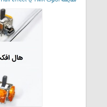
مقایسه آنالوگ TMR یا Hall effect؟ کدام بهتر است