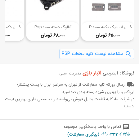
ذ
غال لاستیک دکمه PSP 1000
آنالوگ دسته Psp 1000
ذغال دکمه PSP 2000/3000
قیمت
قیمت
65,000 تومان
68,000 تومان
50,000 توما
مشاهده لیست کلیه قطعات PSP
search
انبار بازی‌
فروشگاه اینترنتی
مدیریت امینی
local_shipping
ارسال روزانه کلیه سفارشات از تهران به سراسر ایران با پست پیشتاز/
تیپاکس، با بهترین شیوه بسته بندی ضدضربه
در شرکت ما، کلیه قطعات بدلیل فروش بی‌واسطه و تخصصی دارای بهترین قیمت
هستند
chat
تماس با واحد پاسخگویی مجموعه:
0990-333-4765 (پیگیری سفارشات)