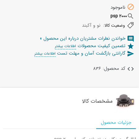

ناموجود
search
psp 2000
نو و آکبند
وضعیت کالا:
خواندن نطرات مشتریان درباره این محصول »
comment
تضمین کیفیت محصولات
star
اطلاعات بیشتر
گارانتی بازگشت آسان و مهلت تست
send
اطلاعات بیشتر
کد محصول: 836
code
مشخصات کالا
جزئیات محصول