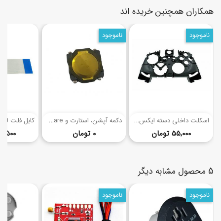
همکاران همچنین خریده اند
ناموجود
ناموجود
(7)
ا
سکلت داخلی دسته ایکس باکس وان
د
کمه آپشن، استارت و Share دسته بازی PS4
قیمت
قیمت
55,000 تومان
0 تومان
14,500 توما
5 محصول مشابه دیگر
ناموجود
ناموجود