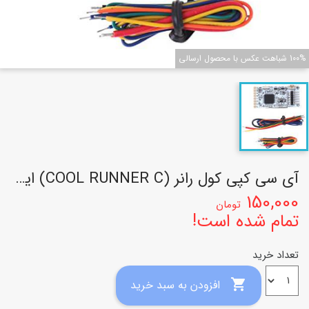
100% شباهت عکس با محصول ارسالی
آی سی کپی کول رانر (COOL RUNNER C) ایکس باکس 360
150,000
تومان
تمام شده است!
تعداد خرید

افزودن به سبد خرید