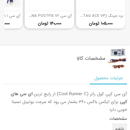
(2)
ب
رد جیتگ (JTAG ACE V3) ایکس باکس 360
آ
ی سی CORONA POSTFIX V2 ایکس باکس 360
قیمت
قیمت
105,000 تومان
140,000 تومان
84,000 توما
مشخصات کالا
جزئیات محصول
آی سی کپی کول رانر (Cool Runner C) از رایج ترین
ای سی های
کپی
برای ایکس باکس 360 بشمار می رود که سرعت بوتیبل نسبتا
خوبی دارد
مشخصات
پلتفرم