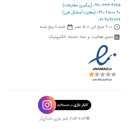
0990-333-4765 (پیگیری سفارشات)
0990-68000-90 (مغایرت/مشکل فنی)
021-91092877

schedule
9:00 صبح الی 5:00 عصر
شنبه تا پنج شنبه
مجوز فعالیت و نماد اعتماد الکترونیک
assessment
©2014-2026, انبار بازی دات‌‌آی‌آر