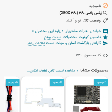

ناموجود
search
ایکس باکس 360 (XBOX 360)
نو و آکبند
وضعیت کالا:
خواندن نطرات مشتریان درباره این محصول »
comment
تضمین کیفیت محصولات
star
اطلاعات بیشتر
گارانتی بازگشت آسان و مهلت تست
send
اطلاعات بیشتر
کد محصول: 531
code
محصولات مشابه
» مشاهده لیست کامل قطعات ایکس...
ناموجود
ناموجود
ناموجود