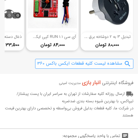
(1)
ت
بدیل 3 به 2 دوشاخه برق مناسب برای XBOX ONE
آ
ی سی RUN 1.1 کپی ایکس باکس 360
قیمت
قیمت
80,000 تومان
84,000 تومان
33,500
تا
مشاهده لیست کلیه قطعات ایکس باکس 360
search
انبار بازی‌
فروشگاه اینترنتی
مدیریت امینی
local_shipping
ارسال روزانه کلیه سفارشات از تهران به سراسر ایران با پست پیشتاز/
تیپاکس، با بهترین شیوه بسته بندی ضدضربه
در شرکت ما، کلیه قطعات بدلیل فروش بی‌واسطه و تخصصی دارای بهترین قیمت
هستند
chat
تماس با واحد پاسخگویی مجموعه: