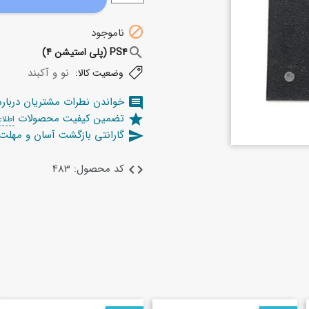

ناموجود
search
PS4 (پلی استیشن 4)
نو و آکبند
وضعیت کالا:
خواندن نطرات مشتریان دربار
comment
تضمین کیفیت محصولات
star
اطلاع
گارانتی بازگشت آسان و مهل
send
کد محصول: 483
code