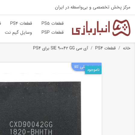
مرکز پخش تخصصی و بی‌واسطه در ایران
قطعات PS5
قطعات PS4
ق
قطعات PSP
وسایل گیم نت
خانه
قطعات PS4
آی سی SIE 90042 GG برای PS4
نسخه اصلی کالا
ناموجود