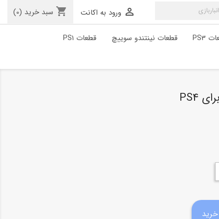
shopping_cart

سبد خرید
(0)
ورود به اکانت
ت PS3
قطعات نینتندو سوییچ
قطعات PS1