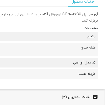
جزئیات محصول
آی سی پل SIE 90042GG اورجینال آکند
برای PS4: این ای سی دار برای
برطرف کنید
مشخصات
پلتفرم
طبقه بندی
کد مدل آی سی
طریقه نصب
نظرات مشتریان (3)
chat