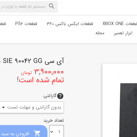

طعات XBOX ONE
قطعات ایکس باکس 360
قطعات PS2
قطعا
ابزار تعمیر
مجله
آی سی SIE 90042 GG برای PS4
3,900,000
تومان
تمام شده است!
گارانتی
help
تعداد خرید

افزودن به سبد خرید