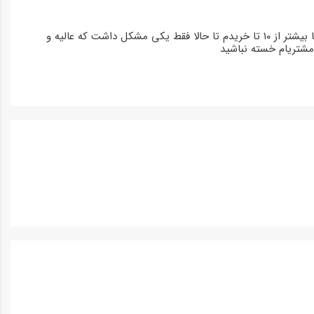
هیچ جا نه تنها ایران بلکه تو عراقو ترکیه هم این ای سی رو به شرط نمیتونن بدن بجز شما بیشتر از ۱۰ تا خریدم تا حالا فقط یکی مشکل داشت که عالیه و
مشتریام خسته نباشید