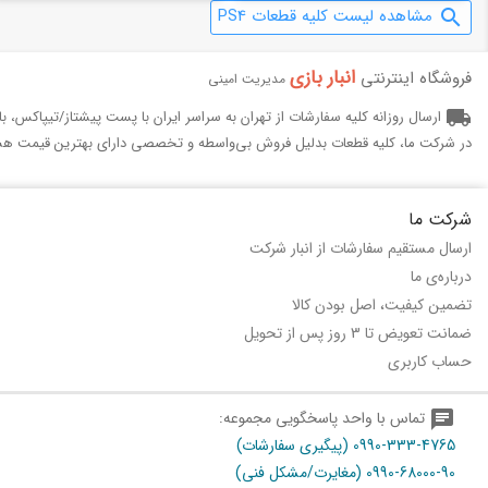
مشاهده لیست کلیه قطعات PS4
search
انبار بازی‌
فروشگاه اینترنتی
مدیریت امینی
local_shipping
ارسال روزانه کلیه سفارشات از تهران به سراسر ایران با پست پیشتاز/تیپاکس، 
در شرکت ما، کلیه قطعات بدلیل فروش بی‌واسطه و تخصصی دارای بهترین قیمت هس
شرکت ما
ارسال مستقیم سفارشات از انبار شرکت
درباره‌ی ما
تضمین کیفیت، اصل بودن کالا
ضمانت تعویض تا 3 روز پس از تحویل
حساب کاربری
chat
تماس با واحد پاسخگویی مجموعه:
0990-333-4765 (پیگیری سفارشات)
0990-68000-90 (مغایرت/مشکل فنی)