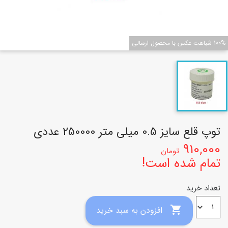
100% شباهت عکس با محصول ارسالی
توپ قلع سایز 0.5 میلی متر 250000 عددی
910,000
تومان
تمام شده است!
تعداد خرید

افزودن به سبد خرید