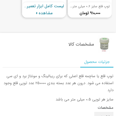
ت
وپ قلع سایز 0.6 میلی متر 250000 عددی
لیست کامل ابزار تعمیرات الکترونیک
قیمت
مشاهده »
910,000 تومان
مشخصات کالا
جزئیات محصول
توپ قلع یا ساچمه قلع اصلی که برای ریبالینگ و مونتاژ برد و ای سی
استفاده می شود. درون هر عدد بسته بندی 250000 عدد توپی قلع وجود
دارد
سایز هر توپی 0.5 میلی متر می باشد
مشخصات