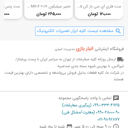
س
ت فلزی آی سی باز کن 5 تایی
خ
میر سیلیکون MX-4 2019 (4 گرم)
قیمت
قیمت
120,000 تومان
265,000 تومان
95,000 توما
مشاهده لیست کلیه ابزار تعمیرات الکترونیک
search
انبار بازی‌
فروشگاه اینترنتی
مدیریت امینی
local_shipping
ارسال روزانه کلیه سفارشات از تهران به سراسر ایران با پست پیشتاز/
تیپاکس، با بهترین شیوه بسته بندی ضدضربه
در شرکت ما، کلیه قطعات بدلیل فروش بی‌واسطه و تخصصی دارای بهترین قیمت
هستند
chat
تماس با واحد پاسخگویی مجموعه:
0990-333-4765 (پیگیری سفارشات)
0990-68000-90 (مغایرت/مشکل فنی)
021-91092877

schedule
9:00 صبح الی 5:00 عصر
شنبه تا پنج شنبه