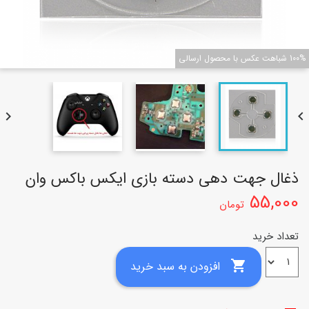
100% شباهت عکس با محصول ارسالی


ذغال جهت دهی دسته بازی ایکس باکس وان
55,000
تومان
تعداد خرید

افزودن به سبد خرید