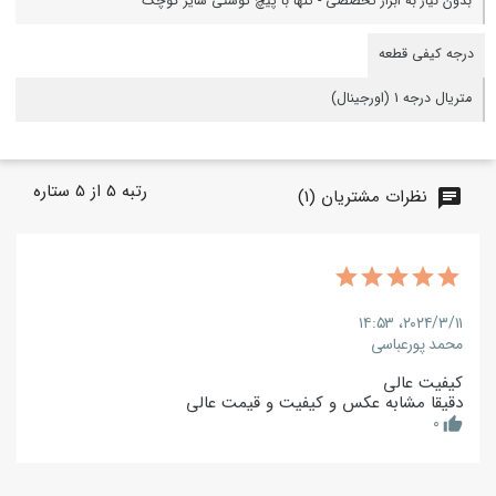
بدون نیاز به ابزار تخصصی - تنها با پیچ گوشتی سایز کوچک
درجه کیفی قطعه
متریال درجه 1 (اورجینال)
رتبه
5
از
5
ستاره
نظرات مشتریان (1)
chat
۲۰۲۴/۳/۱۱،‏ ۱۴:۵۳
محمد پورعباسی
کیفیت عالی
دقیقا مشابه عکس و کیفیت و قیمت عالی
0
thumb_up