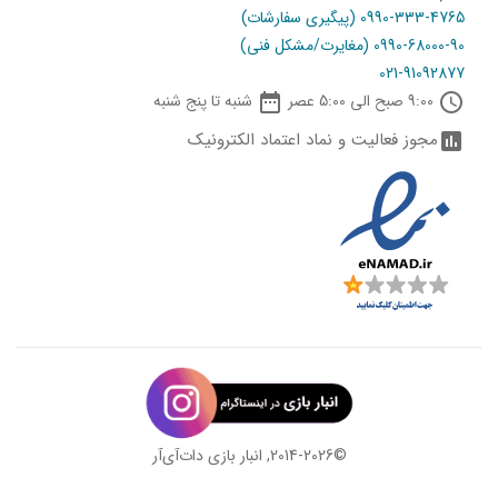
0990-333-4765 (پیگیری سفارشات)
0990-68000-90 (مغایرت/مشکل فنی)
021-91092877

schedule
9:00 صبح الی 5:00 عصر
شنبه تا پنج شنبه
مجوز فعالیت و نماد اعتماد الکترونیک
assessment
©2014-2026, انبار بازی دات‌‌آی‌آر