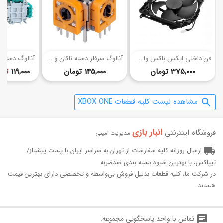
(9)
ف
ن داخلی ایکس باکس وان اس
آ
نالوگ سرفلز دسته ناکان و ریزر
قیمت
قیمت
375,000 تومان
145,000 تومان
119,000
تا
0
مشاهده لیست کلیه قطعات XBOX ONE
search
انبار بازی‌
فروشگاه اینترنتی
مدیریت امینی
local_shipping
ارسال روزانه کلیه سفارشات از تهران به سراسر ایران با پست پیشتاز/
تیپاکس، با بهترین شیوه بسته بندی ضدضربه
در شرکت ما، کلیه قطعات بدلیل فروش بی‌واسطه و تخصصی دارای بهترین قیمت
هستند
chat
تماس با واحد پاسخگویی مجموعه: