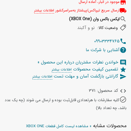
store
موجود در انبار، آماده ارسال
local_shipping
ارسال سریع تیپاکس/پیشتاز به‌سراسرکشور
اطلاعات بیشتر
search
ایکس باکس وان (XBOX One)
نو و آکبند
وضعیت کالا:
09903334765
telephone
آشنایی با شرکت ما
help
خواندن نطرات مشتریان درباره این محصول »
comment
تضمین کیفیت محصولات
star
اطلاعات بیشتر
گارانتی بازگشت آسان و مهلت تست
send
اطلاعات بیشتر
کد محصول: 371
code
کلیه سفارشات با هرتعدادی قابل‌ثبت بوده و ارسال می شوند (چه یک عدد
باشد، چه تعداد بالا)
محصولات مشابه
» مشاهده لیست کامل قطعات XBOX ONE