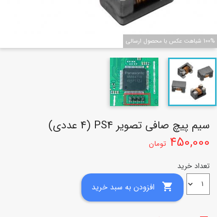
100% شباهت عکس با محصول ارسالی
سیم پیچ صافی تصویر PS4 (4 عددی)
450,000
تومان
تعداد خرید

افزودن به سبد خرید