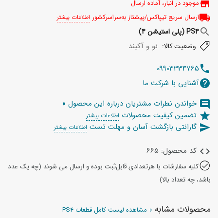
store
موجود در انبار، آماده ارسال
local_shipping
ارسال سریع تیپاکس/پیشتاز به‌سراسرکشور
اطلاعات بیشتر
search
PS4 (پلی استیشن 4)
نو و آکبند
وضعیت کالا:
09903334765
telephone
آشنایی با شرکت ما
help
خواندن نطرات مشتریان درباره این محصول »
comment
تضمین کیفیت محصولات
star
اطلاعات بیشتر
گارانتی بازگشت آسان و مهلت تست
send
اطلاعات بیشتر
کد محصول: 665
code
کلیه سفارشات با هرتعدادی قابل‌ثبت بوده و ارسال می شوند (چه یک عدد
باشد، چه تعداد بالا)
محصولات مشابه
» مشاهده لیست کامل قطعات PS4