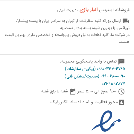
انبار بازی‌
فروشگاه اینترنتی
مدیریت امینی
local_shipping
ارسال روزانه کلیه سفارشات از تهران به سراسر ایران با پست پیشتاز/
تیپاکس، با بهترین شیوه بسته بندی ضدضربه
در شرکت ما، کلیه قطعات بدلیل فروش بی‌واسطه و تخصصی دارای بهترین قیمت
هستند
chat
تماس با واحد پاسخگویی مجموعه:
0990-333-4765 (پیگیری سفارشات)
0990-68000-90 (مغایرت/مشکل فنی)
021-91092877

schedule
9:00 صبح الی 5:00 عصر
شنبه تا پنج شنبه
مجوز فعالیت و نماد اعتماد الکترونیک
assessment