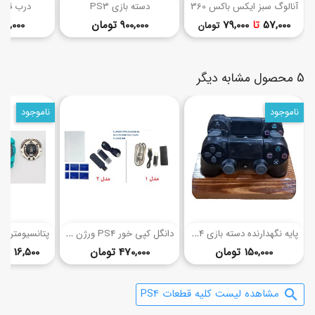
آنالوگ سبز ایکس باکس 360
دسته بازی PS3
درب قاب ها
قیمت
قیمت
57,000
تا
79,000
900,000 تومان
215,000 توم
تومان
5 محصول مشابه دیگر
ناموجود
ناموجود
(3)
پ
ایه نگهدارنده دسته بازی PS4 چوبی
د
انگل کپی خور PS4 ورژن 11 (تمام مدل‌ها)
قیمت
قیمت
150,000 تومان
470,000 تومان
16,500
تا
مشاهده لیست کلیه قطعات PS4
search