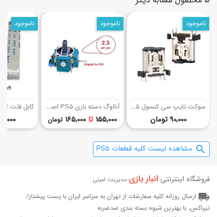
5 محصول مشابه دیگر
ناموجود
ناموجود
ناموجود
(6)
س
وکت تایپ سی کنسول PS5
آ
نالوگ دسته بازی PS5 اصلی
قیمت
قیمت
90,000 تومان
155,000
تا
165,000
50,000 توما
تومان
مشاهده لیست کلیه قطعات PS5
search
انبار بازی‌
فروشگاه اینترنتی
مدیریت امینی
local_shipping
ارسال روزانه کلیه سفارشات از تهران به سراسر ایران با پست پیشتاز/
تیپاکس، با بهترین شیوه بسته بندی ضدضربه