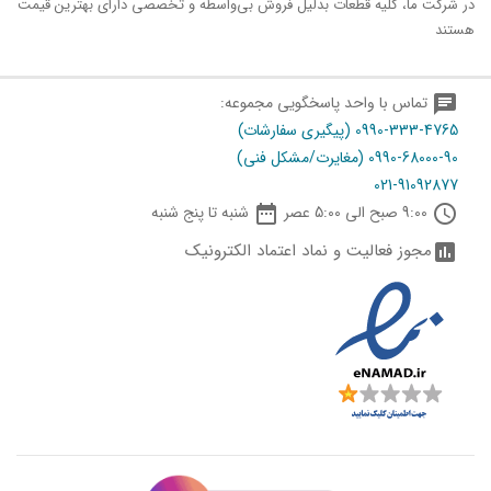
در شرکت ما، کلیه قطعات بدلیل فروش بی‌واسطه و تخصصی دارای بهترین قیمت
هستند
chat
تماس با واحد پاسخگویی مجموعه:
0990-333-4765 (پیگیری سفارشات)
0990-68000-90 (مغایرت/مشکل فنی)
021-91092877

schedule
9:00 صبح الی 5:00 عصر
شنبه تا پنج شنبه
مجوز فعالیت و نماد اعتماد الکترونیک
assessment