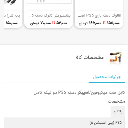
(3)
(6)
آ
نالوگ دسته بازی PS5 اصلی
پ
تانسیومتر آنالوگ دسته PS5 (اصل)
قیمت
قیمت
155,000
تا
165,000
52,000
تا
70,000
150,000
تا
تومان
تومان
مشخصات کالا
جزئیات محصول
کابل فلت میکروفون/
اسپیکر
دسته PS5 دو تیکه کامل
مشخصات
پلتفرم
PS5 (پلی استیشن 5)