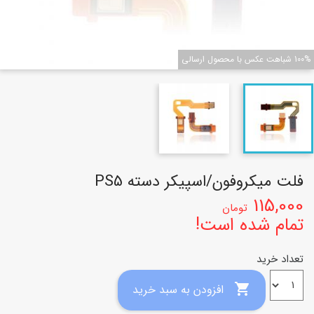
100% شباهت عکس با محصول ارسالی
فلت میکروفون/اسپیکر دسته PS5
115,000
تومان
تمام شده است!
تعداد خرید

افزودن به سبد خرید