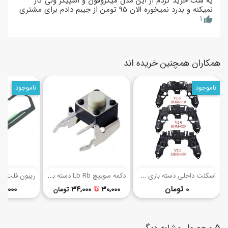
یه ست خرید کردم از این مدل میکروفون و اسپیکر ولی کار
نمیکنه و بدرد نمیخوره الان 95 تومن از جیبم دادم برای مشتری
1
thumb_up
همکاران همچنین خریده اند
ناموجود
ناموجود
(3)
ا
سکلت داخلی دسته بازی PS5 (ورژن 1، 2، 3، 4)
د
کمه سوییچ Lb Rb دسته بازی ایکس باکس 360 / ایکس باکس وان
قیمت
قیمت
0 تومان
30,000
تا
34,000
85,000 توما
تومان