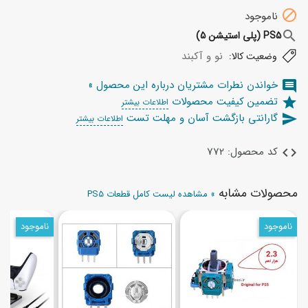

ناموجود
search
PS5 (پلی استیشن 5)
نو و آکبند
وضعیت کالا:
خواندن نطرات مشتریان درباره این محصول »
comment
تضمین کیفیت محصولات
star
اطلاعات بیشتر
گارانتی بازگشت آسان و مهلت تست
send
اطلاعات بیشتر
کد محصول: 772
code
محصولات مشابه
» مشاهده لیست کامل قطعات PS5
ناموجود
ناموجود