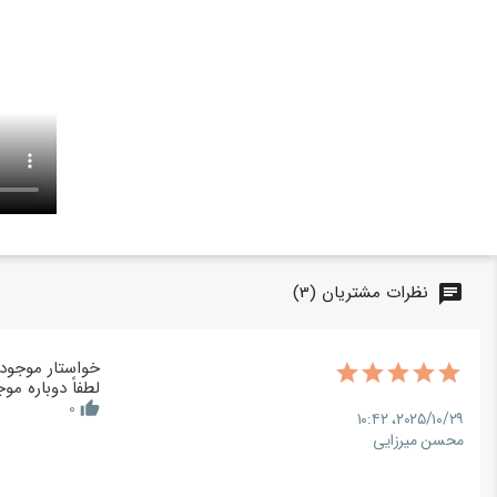
نظرات مشتریان (3)
chat
خواستار موجود
لطفاً دوباره م
0
thumb_up
۲۰۲۵/۱۰/۲۹،‏ ۱۰:۴۲
محسن میرزایی