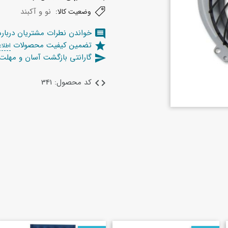
نو و آکبند
وضعیت کالا:
خواندن نطرات مشتریان دربار
comment
تضمین کیفیت محصولات
star
اطلاع
گارانتی بازگشت آسان و مهل
send
کد محصول: 341
code