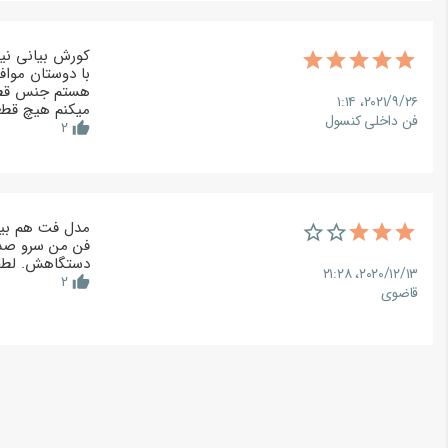
کورش بیانی ن
با دوستان موا
۲۰۲۱/۹/۲۶،‏ ۱:۱۴
میکنم هیچ قطعه
فن داخلی کنسول
2
thumb_up
مدل فت هم بیا
فن من سرو صدا
دستگاهش. لطفا
۲۰۲۰/۱۲/۱۳،‏ ۲۱:۲۸
2
thumb_up
قاضوی