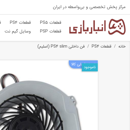
مرکز پخش تخصصی و بی‌واسطه در ایران
قطعات PS5
قطعات PS4
ق
قطعات PSP
وسایل گیم نت
خانه
قطعات PS4
فن داخلی PS4 slim (اسلیم)
نسخه اصلی کالا
ناموجود