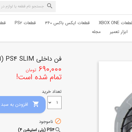

طعات XBOX ONE
قطعات ایکس باکس 360
قطعات PS2
قطعا
ابزار تعمیر
مجله
فن داخلی PS4 SLIM (اسلیم)
690,000
تومان
تمام شده است!
تعداد خرید

افزودن به سبد خرید

ناموجود
search
PS4 (پلی استیشن 4)