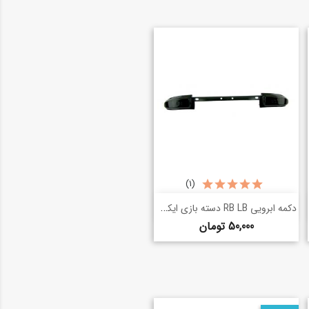
(1)
خرید سریع
دکمه ابرویی RB LB دسته بازی ایکس باکس 360
shopping_basket
قیمت
50,000 تومان