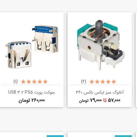
(1)
(2)
خرید سریع
خرید سریع
shopping_basket
shopping_basket
آنالوگ سبز ایکس باکس 360
سوکت پورت USB 3.2 PS5
قیمت
قیمت
57,000
تا
79,000
260,000 تومان
تومان