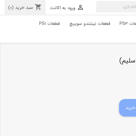
shopping_cart

سبد خرید
(0)
ورود به اکانت
ت PS3
قطعات نینتندو سوییچ
قطعات PS1