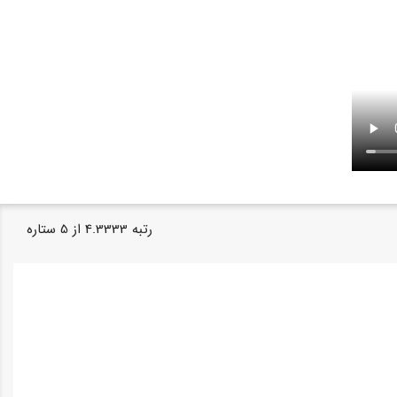
رتبه
4.3333
از
5
ستاره