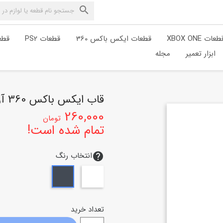

طعات XBOX ONE
قطعات ایکس باکس 360
قطعات PS2
قطعا
ابزار تعمیر
مجله
قاب ایکس باکس 360 آرکید
260,000
تومان
تمام شده است!
انتخاب رنگ
help
سفید
مشکی
تعداد خرید