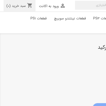
shopping_cart

سبد خرید
(0)
ورود به اکانت
ت PS3
قطعات نینتندو سوییچ
قطعات PS1