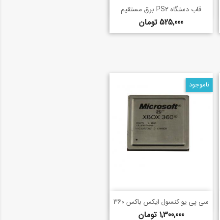
خرید سریع
shopping_basket
قاب دستگاه PS2 برق مستقیم
قیمت
525,000 تومان
ناموجود
خرید سریع
shopping_basket
سی پی یو کنسول ایکس باکس 360
قیمت
1,300,000 تومان