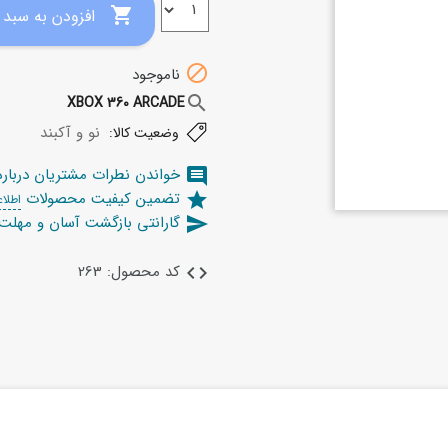

افزودن به سبد خرید

ناموجود
search
XBOX 360 ARCADE
نو و آکبند
وضعیت کالا:
خواندن نطرات مشتریان دربار
comment
تضمین کیفیت محصولات
star
اطلاع
گارانتی بازگشت آسان و مهل
send
کد محصول: 263
code