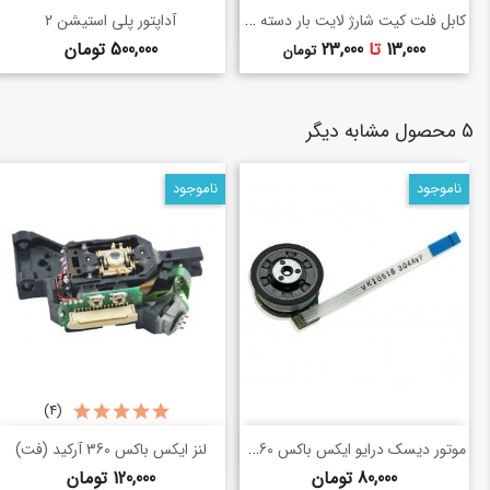
خرید سریع
خرید سریع
کابل فلت کیت شارژ لایت بار دسته Ps4
shopping_basket
shopping_basket
آداپتور پلی استیشن 2
قیمت
قیمت
13,000
تا
23,000
500,000 تومان
تومان
5 محصول مشابه دیگر
ناموجود
ناموجود
(4)
خرید سریع
خرید سریع
موتور دیسک درایو ایکس باکس 360 اسلیم
shopping_basket
shopping_basket
لنز ایکس باکس 360 آرکید (فت)
قیمت
قیمت
80,000 تومان
120,000 تومان