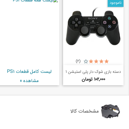
ناموجود
(2)
خرید سریع
لیست کامل قطعات PS1
shopping_basket
دسته بازی شوک دار پلی استیشن 1
قیمت
102,000 تومان
مشاهده »
مشخصات کالا