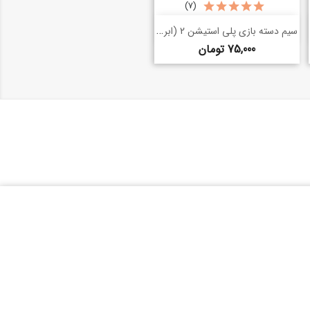
(7)
خرید سریع
سیم دسته بازی پلی استیشن 2 (ابریشم)
shopping_basket
قیمت
75,000 تومان