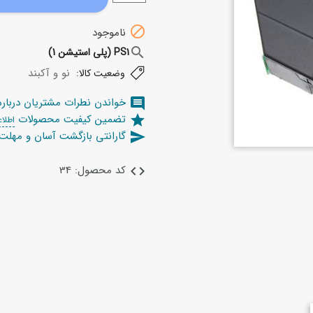

ناموجود
search
PS1 (پلی استیشن 1)
نو و آکبند
وضعیت کالا:
خواندن نطرات مشتریان دربار
comment
تضمین کیفیت محصولات
star
اطلاع
گارانتی بازگشت آسان و مهل
send
کد محصول: 34
code