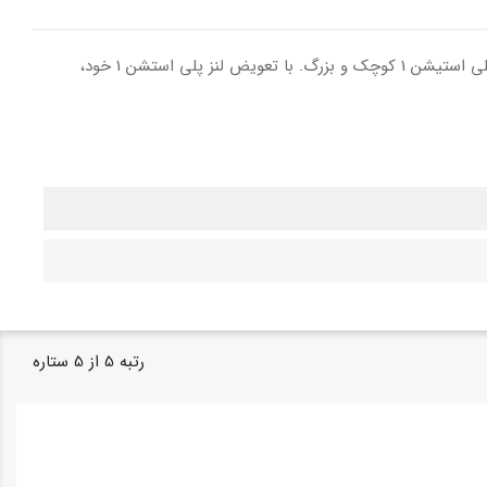
، کند بودن در بازی ها، هنگ کردن، و این قبیل مشکلات، تنها با تعوض لنز برطرف میشود. سازگار با هردو مدل پلی استیشن 1 کوچک و بزرگ. با تعویض لنز پلی استشن 1 خود،
رتبه
5
از
5
ستاره