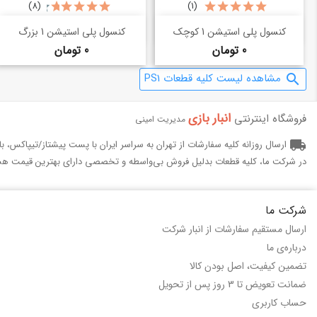
(8)
(1)
خرید سریع
خرید سریع
shopping_basket
shopping_basket
کنسول پلی استیشن 1 کوچک
کنسول پلی استیشن 1 بزرگ
قیمت
قیمت
0 تومان
0 تومان
مشاهده لیست کلیه قطعات PS1
search
انبار بازی‌
فروشگاه اینترنتی
مدیریت امینی
local_shipping
ارسال روزانه کلیه سفارشات از تهران به سراسر ایران با پست پیشتاز/تیپاکس، 
در شرکت ما، کلیه قطعات بدلیل فروش بی‌واسطه و تخصصی دارای بهترین قیمت هس
شرکت ما
ارسال مستقیم سفارشات از انبار شرکت
درباره‌ی ما
تضمین کیفیت، اصل بودن کالا
ضمانت تعویض تا 3 روز پس از تحویل
حساب کاربری