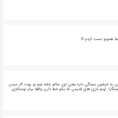
قط همونو تست کردم D:
ورده بودم چون میدونستم پلی استیشن 1 ها کلا همه چیشون به لنزشون بستگی داره یعنی اون سالم باشه عیم نو بهت کار میدن
ستگارا. اونم بازی های قدیمی که یکم خط دارن واقعا برام نوستالژی