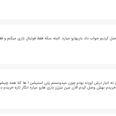
ل کردیم جواب داد بازیهارو میاره. البته منکه فقط فوتبال بازی میکنم و ف
من پلی یکمو از ته انبار درش ا
 خریدم بهش وصل کردم الان عین بنزززز بازی هارو میاره انگار تازه خریدم د