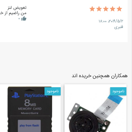
تعویض لنز
من راضیم از خریدم سونی 1 کوچیک داشتم به
0
thumb_up
۲۰۱۹/۵/۲،‏ ۱۸:۰۰
قنبری
همکاران همچنین خریده اند
ناموجود
ناموجود