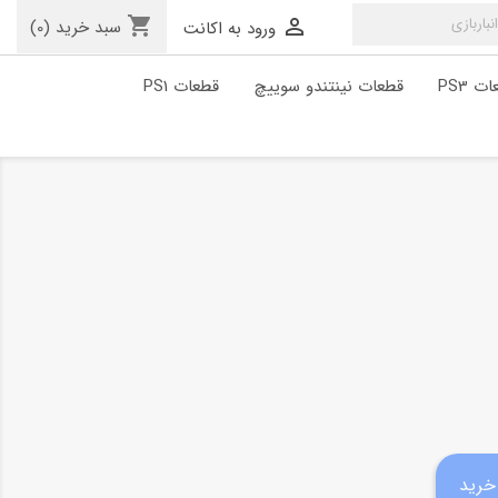
shopping_cart

سبد خرید
(0)
ورود به اکانت
ت PS3
قطعات نینتندو سوییچ
قطعات PS1