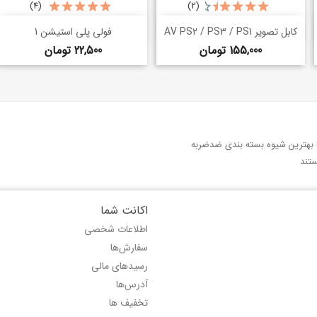
(4)
(2)
خرید سریع
خرید سریع
shopping_basket
shopping_basket
کابل تصویر AV PS2 / PS3 / PS1
فولی پلی استیشن 1
قیمت
قیمت
155,000 تومان
22,500 تومان
با بهترین شیوه بسته بندی ضدضربه
تند
اکانت شما
اطلاعات شخصی
سفارش‌ها
رسیدهای مالی
آدرس‌ها
تخفیف ها