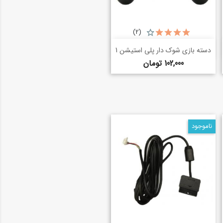
(2)
خرید سریع
shopping_basket
دسته بازی شوک دار پلی استیشن 1
قیمت
102,000 تومان
ناموجود