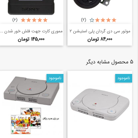
(6)
(2)
خرید سریع
خرید سریع
مموری کارت جهت فلش خور شدن پلی استیشن 2
shopping_basket
shopping_basket
موتور سی دی گردان پلی استیشن 2
قیمت
قیمت
84,000 تومان
145,000 تومان
5 محصول مشابه دیگر
ناموجود
ناموجود