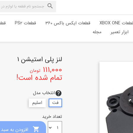

طعات XBOX ONE
قطعات ایکس باکس 360
قطعات PS2
قطعا
ابزار تعمیر
مجله
لنز پلی استیشن 1
111,000
تومان
تمام شده است!
انتخاب مدل
help
فت
اسلیم
تعداد خرید

افزودن به سبد خرید