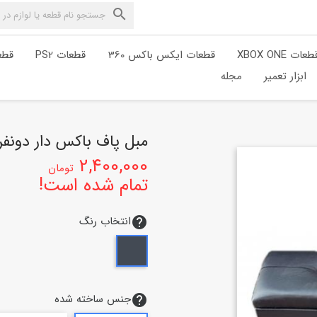

طعات XBOX ONE
قطعات ایکس باکس 360
قطعات PS2
قطعا
ابزار تعمیر
مجله
مبل پاف باکس دار دونفر
2,400,000
تومان
تمام شده است!
انتخاب رنگ
help
مشکی
جنس ساخته شده
help