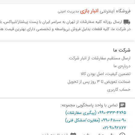
انبار بازی‌
فروشگاه اینترنتی
مدیریت امینی
local_shipping
ارسال روزانه کلیه سفارشات از تهران به سراسر ایران با پست پیشتاز/تیپاکس، 
در شرکت ما، کلیه قطعات بدلیل فروش بی‌واسطه و تخصصی دارای بهترین قیمت هس
شرکت ما
ارسال مستقیم سفارشات از انبار شرکت
درباره‌ی ما
تضمین کیفیت، اصل بودن کالا
ضمانت تعویض تا 3 روز پس از تحویل
حساب کاربری
chat
تماس با واحد پاسخگویی مجموعه:
0990-333-4765 (پیگیری سفارشات)
0990-68000-90 (مغایرت/مشکل فنی)
021-91092877