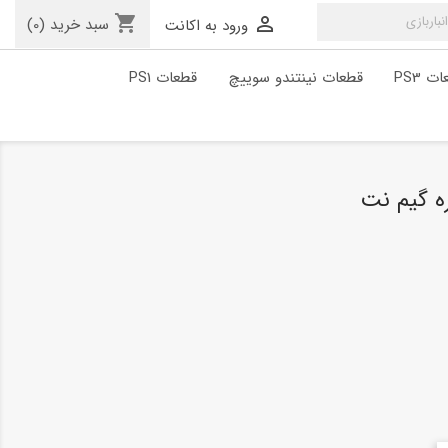
shopping_cart

سبد خرید
(0)
ورود به اکانت
ت PS3
قطعات نینتندو سوییچ
قطعات PS1
ه گیم نت