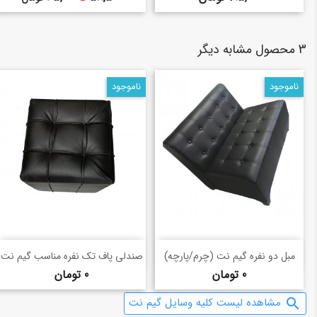
3 محصول مشابه دیگر
ناموجود
ناموجود
خرید سریع
خرید سریع
shopping_basket
shopping_basket
مبل دو نفره گیم نت (چرم/پارچه)
صندلی پاف تک نفره مناسب گیم نت
قیمت
قیمت
0 تومان
0 تومان
مشاهده لیست کلیه وسایل گیم نت
search