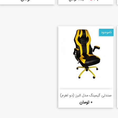
ناموجود
خرید سریع
shopping_basket
صندلی گیمینگ مدل البرز (دو اهرم)
قیمت
0 تومان