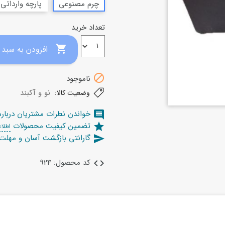
چرم مصنوعی
پارچه وارداتی
تعداد خرید

افزودن به سبد خرید

ناموجود
نو و آکبند
وضعیت کالا:
خواندن نطرات مشتریان دربار
comment
تضمین کیفیت محصولات
star
اطلاع
گارانتی بازگشت آسان و مهل
send
کد محصول: 924
code