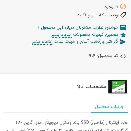

ناموجود
نو و آکبند
وضعیت کالا:
خواندن نطرات مشتریان درباره این محصول »
comment
تضمین کیفیت محصولات
star
اطلاعات بیشتر
گارانتی بازگشت آسان و مهلت تست
send
اطلاعات بیشتر
کد محصول: 904
code
مشخصات کالا
جزئیات محصول
هارد اینترنال (داخلی) SSD برند وسترن دیجیتال مدل گرین 480
گیگابایت، 2.5 اینچ (مخصوص کلیه لپتاپها و کنسول ps4) اورجینال و