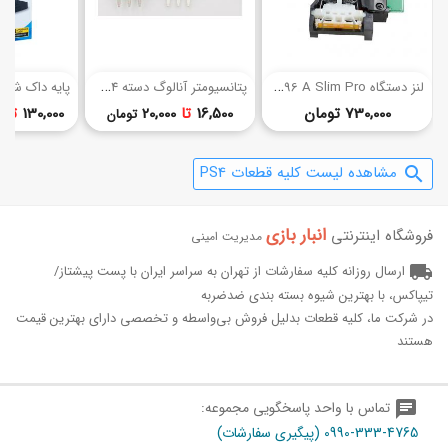
(8)
ل
نز دستگاه PS4 496 A Slim Pro
پ
تانسیومتر آنالوگ دسته PS4 (اورجینال)
قیمت
قیمت
730,000 تومان
16,500
تا
20,000
130,000
تا
0
تومان
مشاهده لیست کلیه قطعات PS4
search
انبار بازی‌
فروشگاه اینترنتی
مدیریت امینی
local_shipping
ارسال روزانه کلیه سفارشات از تهران به سراسر ایران با پست پیشتاز/
تیپاکس، با بهترین شیوه بسته بندی ضدضربه
در شرکت ما، کلیه قطعات بدلیل فروش بی‌واسطه و تخصصی دارای بهترین قیمت
هستند
chat
تماس با واحد پاسخگویی مجموعه:
0990-333-4765 (پیگیری سفارشات)