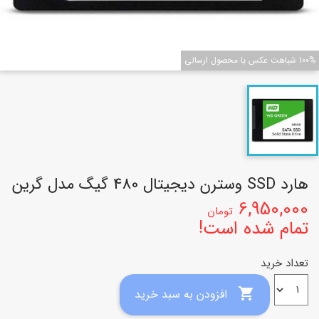
100% شباهت عکس با محصول ارسالی
هارد SSD وسترن دیجیتال 480 گیگ مدل گرین
6,950,000
تومان
تمام شده است!
تعداد خرید

افزودن به سبد خرید