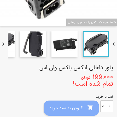
100% شباهت عکس با محصول ارسالی


پاور داخلی ایکس باکس وان اس
155,000
تومان
تمام شده است!
تعداد خرید

افزودن به سبد خرید