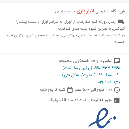
انبار بازی‌
فروشگاه اینترنتی
مدیریت امینی
local_shipping
ارسال روزانه کلیه سفارشات از تهران به سراسر ایران با پست پیشتاز/
تیپاکس، با بهترین شیوه بسته بندی ضدضربه
در شرکت ما، کلیه قطعات بدلیل فروش بی‌واسطه و تخصصی دارای بهترین قیمت
هستند
chat
تماس با واحد پاسخگویی مجموعه:
0990-333-4765 (پیگیری سفارشات)
0990-68000-90 (مغایرت/مشکل فنی)
021-91092877

schedule
9:00 صبح الی 5:00 عصر
شنبه تا پنج شنبه
مجوز فعالیت و نماد اعتماد الکترونیک
assessment