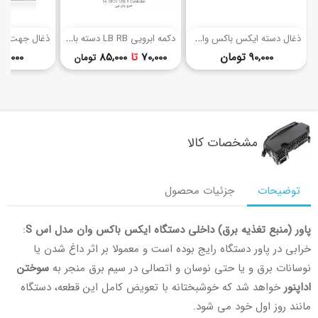
(2)
(5)
ذ
غال دسته ایکس باکس وان اس
د
کمه ابرویی LB RB دسته بازی ایکس باکس وان
قیمت
قیمت
90,000 تومان
70,000
تا
85,000
55,000 توما
تومان
مشخصات کالا
توضیحات
جزئیات محصول
پاور (منبع تغذیه برق) داخلی دستگاه ایکس باکس وان مدل اس S
:
خرابی در پاور دستگاه رایج بوده است و معمولا بر اثر داغ شدن یا
نوسانات برق و یا حتی نوسان و اتصالی در سیم برق منجر به
سوختن
اداپنور
خواهد شد که خوشبختانه با تعویض کامل این قطعه، دستگاه
مانند روز اول خود می شود.