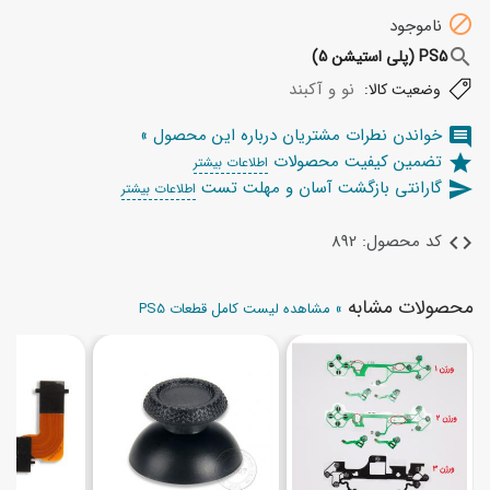

ناموجود
search
PS5 (پلی استیشن 5)
نو و آکبند
وضعیت کالا:
خواندن نطرات مشتریان درباره این محصول »
comment
تضمین کیفیت محصولات
star
اطلاعات بیشتر
گارانتی بازگشت آسان و مهلت تست
send
اطلاعات بیشتر
کد محصول: 892
code
محصولات مشابه
» مشاهده لیست کامل قطعات PS5