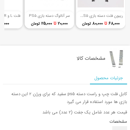
(5)
(1)
ر
یبون فلت دسته بازی PS5 (تمامی ورژن‌ها)
سر آنالوگ دسته بازی PS5
قیمت
قیمت
68,000
تا
80,000
20,000
تا
25,000
99,000 توما
تومان
تومان
مشخصات کالا
جزئیات محصول
کابل فلت چپ و راست دسته ps5 سفید که برای ورژن 2 این دسته
بازی ها مورد استفاده قرار می گیرد
قیمت هر عدد شامل یک جفت (2 عدد) می باشد
مشخصات