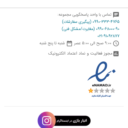
chat
تماس با واحد پاسخگویی مجموعه:
0990-333-4765 (پیگیری سفارشات)
0990-68000-90 (مغایرت/مشکل فنی)
021-91092877

schedule
9:00 صبح الی 5:00 عصر
شنبه تا پنج شنبه
مجوز فعالیت و نماد اعتماد الکترونیک
assessment