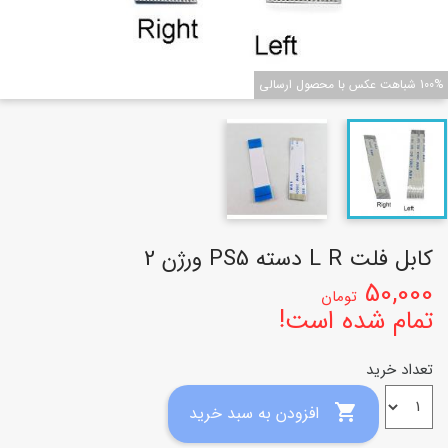
100% شباهت عکس با محصول ارسالی
کابل فلت L R دسته PS5 ورژن 2
50,000
تومان
تمام شده است!
تعداد خرید

افزودن به سبد خرید