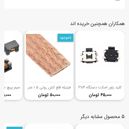
همکاران همچنین خریده اند
ناموجود
(1)
کلید پاور اجکت دستگاه Ps4
فیتیله قلع کش رولی 1.5 متر
قیمت
قیمت
45,000 تومان
50,000 تومان
385,000 توم
5 محصول مشابه دیگر