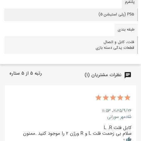
پلتفرم
PS5 (پلی استیشن 5)
طبقه بندی
فلت، کابل و اتصال
قطعات یدکی دسته بازی
رتبه
5
از
5
ستاره
نظرات مشتریان (1)
chat
۲۰۲۵/۹/۲۶،‏ ۱۱:۵۳
شادمهر سورانی
کابل فلت L .R
سلام بی زحمت فلت L و R ورژن 2 را موجود کنید .ممنون
0
thumb_up