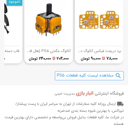
ناموجود
(4)
(7)
ب
رد دریفت فیکس آنالوگ دسته بازی (PS4/XBOX ONE/PS5)
آ
نالوگ مگنتی PS5 (هال افکت)
قاب دسته بازی PS5 (ک
قیمت
قیمت
78,000
تا
90,000
204,000
تا
240,000
0 تومان
تومان
تومان
مشاهده لیست کلیه قطعات PS5
search
انبار بازی‌
فروشگاه اینترنتی
مدیریت امینی
local_shipping
ارسال روزانه کلیه سفارشات از تهران به سراسر ایران با پست پیشتاز/
تیپاکس، با بهترین شیوه بسته بندی ضدضربه
در شرکت ما، کلیه قطعات بدلیل فروش بی‌واسطه و تخصصی دارای بهترین قیمت
هستند