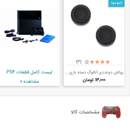
ناموجود
(3)
خرید سریع
روکش دوعددی آنالوگ دسته بازی PS4 (دوعددی)
لیست کامل قطعات PS4
shopping_basket
قیمت
13,000 تومان
مشاهده »
مشخصات کالا