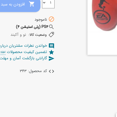

افزودن به سبد خرید

ناموجود
search
PS4 (پلی استیشن 4)
نو و آکبند
وضعیت کالا:
خواندن نطرات مشتریان دربار
comment
تضمین کیفیت محصولات
star
اطلاع
گارانتی بازگشت آسان و مهل
send
کد محصول: 343
code