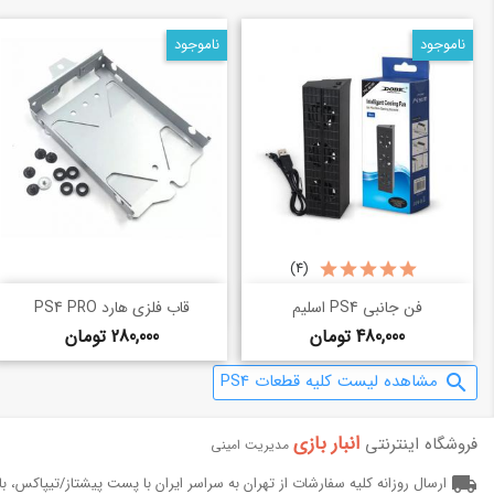
ناموجود
ناموجود
(4)
خرید سریع
خرید سریع
shopping_basket
shopping_basket
فن جانبی PS4 اسلیم
قاب فلزی هارد PS4 PRO
قیمت
قیمت
480,000 تومان
280,000 تومان
مشاهده لیست کلیه قطعات PS4
search
انبار بازی‌
فروشگاه اینترنتی
مدیریت امینی
local_shipping
ارسال روزانه کلیه سفارشات از تهران به سراسر ایران با پست پیشتاز/تیپاکس، 