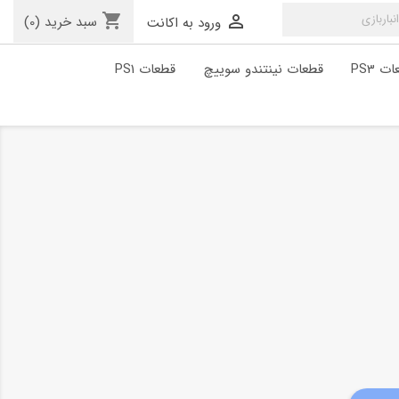
shopping_cart

سبد خرید
(0)
ورود به اکانت
ت PS3
قطعات نینتندو سوییچ
قطعات PS1