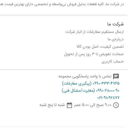
در شرکت ما، کلیه قطعات بدلیل فروش بی‌واسطه و تخصصی دارای بهترین قیمت هس
شرکت ما
ارسال مستقیم سفارشات از انبار شرکت
درباره‌ی ما
تضمین کیفیت، اصل بودن کالا
ضمانت تعویض تا 3 روز پس از تحویل
حساب کاربری
chat
تماس با واحد پاسخگویی مجموعه:
0990-333-4765 (پیگیری سفارشات)
0990-68000-90 (مغایرت/مشکل فنی)
021-91092877

schedule
9:00 صبح الی 5:00 عصر
شنبه تا پنج شنبه