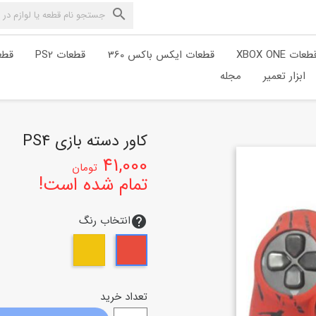

طعات XBOX ONE
قطعات ایکس باکس 360
قطعات PS2
قطعا
ابزار تعمیر
مجله
کاور دسته بازی PS4
41,000
تومان
تمام شده است!
انتخاب رنگ
help
زرد
قرمز
تعداد خرید