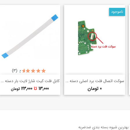
ناموجود
(3)
خرید سریع
خرید سریع
سوکت اتصال فلت برد اصلی دسته PS4
کابل فلت کیت شارژ لایت بار دسته Ps4
shopping_basket
shopping_basket
قیمت
قیمت
0 تومان
13,000
تا
23,000
تومان
با بهترین شیوه بسته بندی ضدضربه