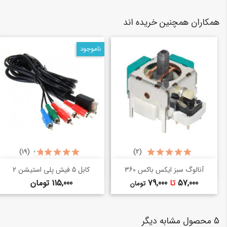
همکاران همچنین خریده اند
ناموجود
(19)
(2)
خرید سریع
خرید سریع
shopping_basket
shopping_basket
آنالوگ سبز ایکس باکس 360
کابل 5 فیش پلی استیشن 2
قیمت
قیمت
57,000
تا
79,000
115,000 تومان
تومان
5 محصول مشابه دیگر