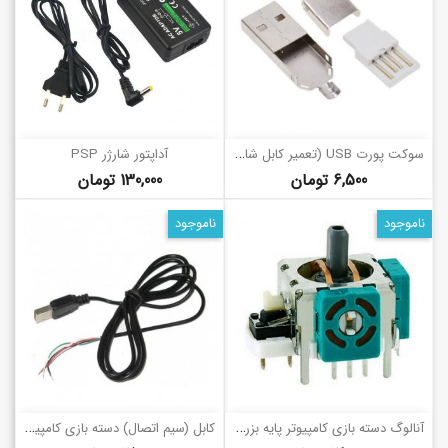
س
وکت پورت USB (تعمیر کابل شارژ)
آداپتور شارژر PSP
قیمت
قیمت
6,500 تومان
130,000 تومان
ناموجود
ناموجود
آ
نالوگ دسته بازی کامپیوتر پایه بزرگ (طرح پلی استیشن 2، ایکس باکس 360)
ک
ابل (سیم اتصال) دسته بازی کامپیوتر (USB)