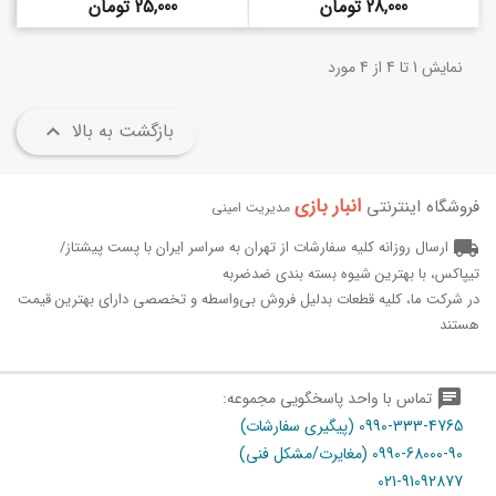
قیمت
قیمت
28,000 تومان
25,000 تومان
نمایش 1 تا 4 از 4 مورد
بازگشت به بالا

انبار بازی‌
فروشگاه اینترنتی
مدیریت امینی
local_shipping
ارسال روزانه کلیه سفارشات از تهران به سراسر ایران با پست پیشتاز/
تیپاکس، با بهترین شیوه بسته بندی ضدضربه
در شرکت ما، کلیه قطعات بدلیل فروش بی‌واسطه و تخصصی دارای بهترین قیمت
هستند
chat
تماس با واحد پاسخگویی مجموعه:
0990-333-4765 (پیگیری سفارشات)
0990-68000-90 (مغایرت/مشکل فنی)
021-91092877