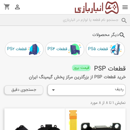
shopping_cart



دیگر محصولات
search
قطعات PS5
قطعات PS4
قطعات PS2
قطعات PSP
قیمت بروز
خرید قطعات PSP از بزرگترین مرکز پخش گیمینگ ایران
ردیف

جستجوی دقیق
نمایش 1 تا 8 از 8 مورد