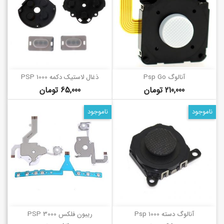
آنالوگ Psp Go
ذغال لاستیک دکمه PSP 1000
قیمت
قیمت
210,000 تومان
65,000 تومان
ناموجود
ناموجود
آنالوگ دسته Psp 1000
ریبون فلکس PSP 3000