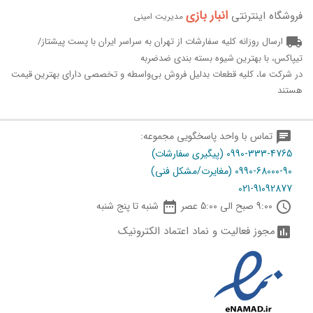
انبار بازی‌
فروشگاه اینترنتی
مدیریت امینی
local_shipping
ارسال روزانه کلیه سفارشات از تهران به سراسر ایران با پست پیشتاز/
تیپاکس، با بهترین شیوه بسته بندی ضدضربه
در شرکت ما، کلیه قطعات بدلیل فروش بی‌واسطه و تخصصی دارای بهترین قیمت
هستند
chat
تماس با واحد پاسخگویی مجموعه:
0990-333-4765 (پیگیری سفارشات)
0990-68000-90 (مغایرت/مشکل فنی)
021-91092877

schedule
9:00 صبح الی 5:00 عصر
شنبه تا پنج شنبه
مجوز فعالیت و نماد اعتماد الکترونیک
assessment