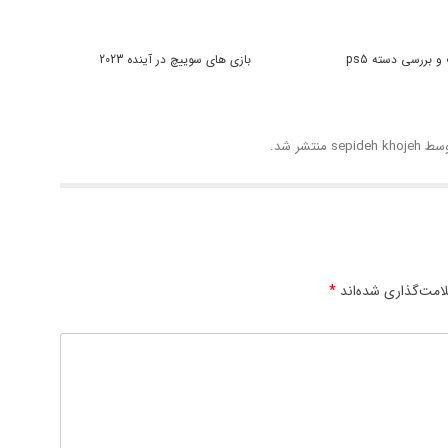
 بررسی دسته ps5
بازی های سوییچ در آینده 2023
سط
sepideh khojeh
منتشر شد.
امت‌گذاری شده‌اند
*