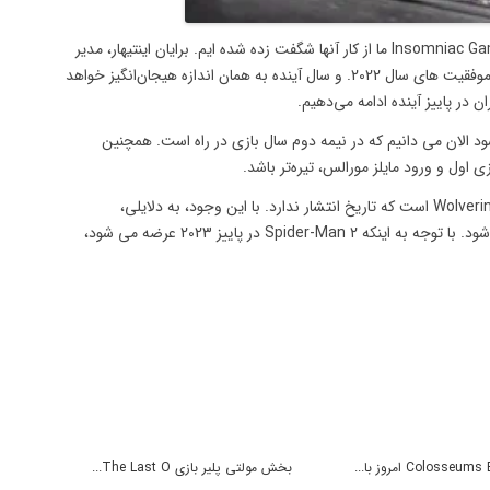
چه سالی برای استودیو پلی استیشن گذشت. اینجا در Insomniac Games ما از کار آنها شگفت زده شده ایم. برایان اینتیهار، مدیر
باهوش اینسومنیاک گیمز، به همه تبریک می‌گویم به خاطر موفقیت‌ های سال 2022. و سال آینده به همان اندازه هیجان‌انگیز خواهد
سپتامبر اکران شود الان می دانیم که در نیمه دوم سال بازی در راه است. همچنین
ی اول و ورود مایلز مورالس، تیره‌تر باشد.
Insomniac Games همچنین در حال کار روی یک بازی Wolverine است که تاریخ انتشار ندارد. با این وجود، به دلایلی،
مایکروسافت فکر می کند که می تواند در سال 2023 منتشر شود. با توجه به اینکه Spider-Man 2 در پاییز 2023 عرضه می شود،
Colosse امروز با...
بخش مولتی پلیر بازی The Last O...