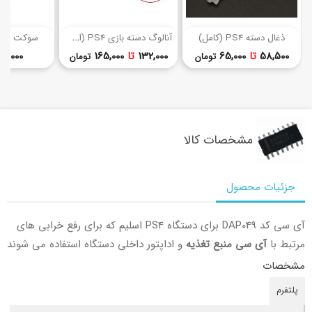
(29)
(27)
آ
نالوگ دسته بازی PS4 (اصلی)
ذغال دسته PS4 (کامل)
سوکت شارژ د
قیمت
قیمت
58,500
تا
65,000
132,000
تا
165,000
77,000 توما
تومان
تومان
مشخصات کالا
جزئیات محصول
آی سی کد DAP049 برای دستگاه PS4 اسلیم که برای رفع خرابی های
مرتبط با
آی سی منبع تغذیه
و اداپتور داخلی دستگاه استفاده می شوند
مشخصات
پلتفرم