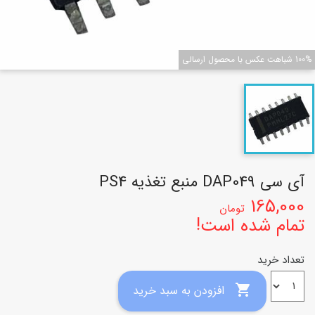
100% شباهت عکس با محصول ارسالی
آی سی DAP049 منبع تغذیه PS4
165,000
تومان
تمام شده است!
تعداد خرید

افزودن به سبد خرید