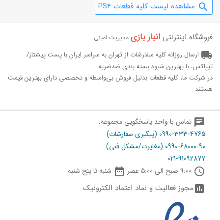
مشاهده لیست کلیه قطعات PS4
search
انبار بازی‌
فروشگاه اینترنتی
مدیریت امینی
local_shipping
ارسال روزانه کلیه سفارشات از تهران به سراسر ایران با پست پیشتاز/
تیپاکس، با بهترین شیوه بسته بندی ضدضربه
در شرکت ما، کلیه قطعات بدلیل فروش بی‌واسطه و تخصصی دارای بهترین قیمت
هستند
chat
تماس با واحد پاسخگویی مجموعه:
0990-333-4765 (پیگیری سفارشات)
0990-68000-90 (مغایرت/مشکل فنی)
021-91092877

schedule
9:00 صبح الی 5:00 عصر
شنبه تا پنج شنبه
مجوز فعالیت و نماد اعتماد الکترونیک
assessment