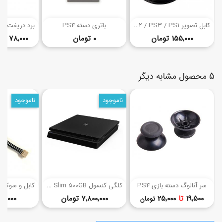
(19)
(2)
ک
ابل تصویر AV PS2 / PS3 / PS1
باتری دسته PS4
قیمت
قیمت
155,000 تومان
0 تومان
78,000
تا
5 محصول مشابه دیگر
ناموجود
ناموجود
(1)
(3)
ک
لگی کنسول PS4 Slim 500GB رفرش (اروپا)
سر آنالوگ دسته بازی PS4
قیمت
قیمت
19,500
تا
25,000
7,800,000 تومان
65,000 توما
تومان