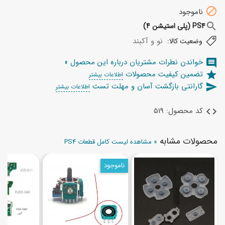

ناموجود
search
PS4 (پلی استیشن 4)
نو و آکبند
وضعیت کالا:
خواندن نطرات مشتریان درباره این محصول »
comment
تضمین کیفیت محصولات
star
اطلاعات بیشتر
گارانتی بازگشت آسان و مهلت تست
send
اطلاعات بیشتر
کد محصول: 519
code
محصولات مشابه
» مشاهده لیست کامل قطعات PS4
ناموجود