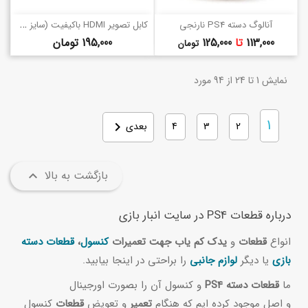
ک
ابل تصویر HDMI باکیفیت (سایز مختلف) برای PS4, PS5, BOX ONE
آنالوگ دسته PS4 نارنجی
قیمت
قیمت
113,000
تا
125,000
195,000 تومان
تومان
نمایش 1 تا 24 از 94 مورد
1

2
3
4
بعدی
بازگشت به بالا

درباره قطعات PS4 در سایت انبار بازی
انواع
قطعات
و
یدک کم یاب جهت تعمیرات
کنسول
،
قطعات دسته
بازی
یا دیگر
لوازم جانبی
را براحتی در اینجا بیابید.
ما
قطعات دسته PS4
و کنسول آن را بصورت اورجینال
و اصل موجود کرده ایم که هنگام
تعمیر
و تعویض
قطعات
کنسول