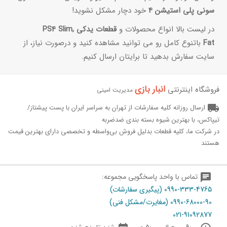
سونی پلی استیشن 4
خود دچار مشکل نشوید!
در لیست بالا انواع محصولات و
قطعات یدکی PS4 Slim,
Fat
باتنوع کامل رو می توانید مشاهده کنید و درصورت نیاز، از
سایت سفارش بدهید تا برایتان ارسال کنیم.
انبار بازی‌
فروشگاه اینترنتی
مدیریت امینی
local_shipping
ارسال روزانه کلیه سفارشات از تهران به سراسر ایران با پست پیشتاز/
تیپاکس، با بهترین شیوه بسته بندی ضدضربه
در شرکت ما، کلیه قطعات بدلیل فروش بی‌واسطه و تخصصی دارای بهترین قیمت
هستند
chat
تماس با واحد پاسخگویی مجموعه:
0990-333-4765 (پیگیری سفارشات)
0990-68000-90 (مغایرت/مشکل فنی)
021-91092877