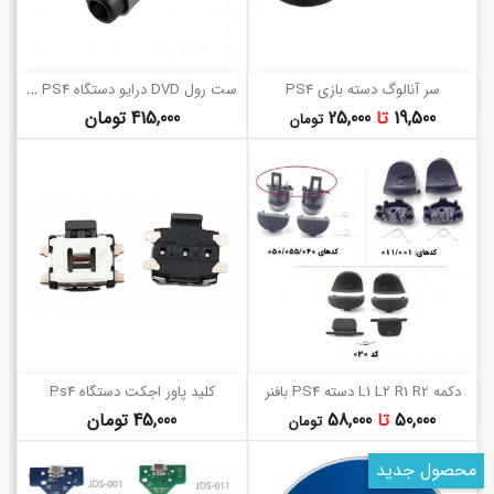
س
ت رول DVD درایو دستگاه PS4 (1100 و 1200)
سر آنالوگ دسته بازی PS4
قیمت
قیمت
19,500
تا
25,000
415,000 تومان
تومان
دکمه L1 L2 R1 R2 دسته PS4 بافنر
کلید پاور اجکت دستگاه Ps4
قیمت
قیمت
50,000
تا
58,000
45,000 تومان
تومان
محصول جدید