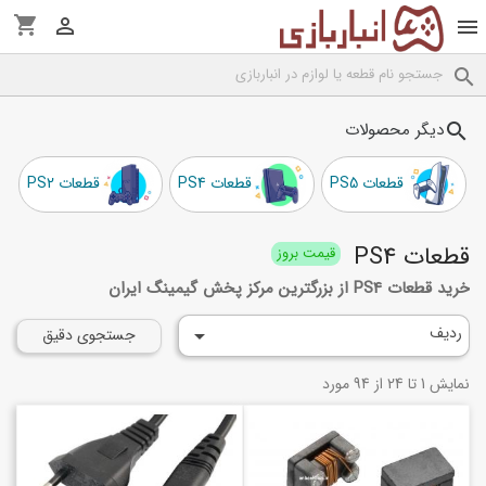
shopping_cart



دیگر محصولات
search
قطعات PS5
قطعات PS4
قطعات PS2
قطعات PS4
قیمت بروز
خرید قطعات PS4 از بزرگترین مرکز پخش گیمینگ ایران
ردیف

جستجوی دقیق
نمایش 1 تا 24 از 94 مورد