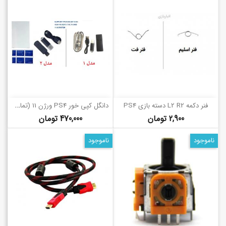
د
انگل کپی خور PS4 ورژن 11 (تمام مدل‌ها)
فنر دکمه L2 R2 دسته بازی PS4
قیمت
قیمت
2,900 تومان
470,000 تومان
ناموجود
ناموجود