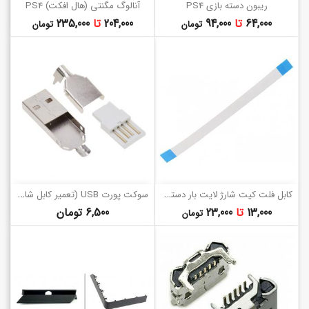
ریبون دسته بازی PS4
آنالوگ مگنتی (هال افکت) PS4
قیمت
قیمت
64,000
تا
94,000
204,000
تا
235,000
تومان
تومان
ک
ابل فلت کیت شارژ لایت بار دسته Ps4
س
وکت پورت USB (تعمیر کابل شارژ)
قیمت
قیمت
13,000
تا
23,000
6,500 تومان
تومان