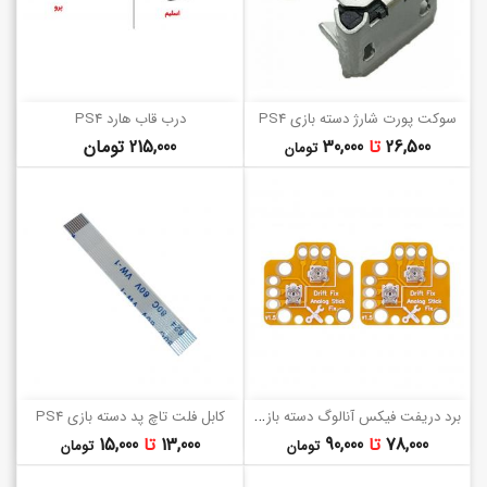
سوکت پورت شارژ دسته بازی PS4
درب قاب هارد PS4
قیمت
قیمت
26,500
تا
30,000
215,000 تومان
تومان
ب
رد دریفت فیکس آنالوگ دسته بازی (PS4/XBOX ONE/PS5)
کابل فلت تاچ پد دسته بازی PS4
قیمت
قیمت
78,000
تا
90,000
13,000
تا
15,000
تومان
تومان