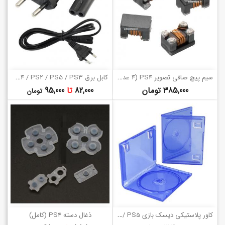
س
یم پیچ صافی تصویر PS4 (4 عددی)
ک
ابل برق PS4 / PS2 / PS5 / PS3
قیمت
قیمت
385,000 تومان
82,000
تا
95,000
تومان
ک
اور پلاستیکی دیسک بازی PS4 / PS5
ذغال دسته PS4 (کامل)