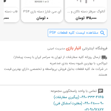
(4)
(9)
آ
نالوگ سرفلز دسته ناکان و ریزر
آی سی شارژ دسته بازی PS4
قیمت
قیمت
145,000 تومان
0 تومان
690,000 توم
مشاهده لیست کلیه قطعات PS4
search
انبار بازی‌
فروشگاه اینترنتی
مدیریت امینی
local_shipping
ارسال روزانه کلیه سفارشات از تهران به سراسر ایران با پست پیشتاز/
تیپاکس، با بهترین شیوه بسته بندی ضدضربه
در شرکت ما، کلیه قطعات بدلیل فروش بی‌واسطه و تخصصی دارای بهترین قیمت
هستند
chat
تماس با واحد پاسخگویی مجموعه:
0990-333-4765 (پیگیری سفارشات)
0990-68000-90 (مغایرت/مشکل فنی)
021-91092877