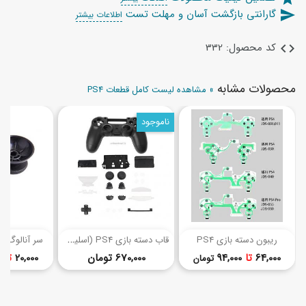
گارانتی بازگشت آسان و مهلت تست
send
اطلاعات بیشتر
کد محصول: 332
code
محصولات مشابه
» مشاهده لیست کامل قطعات PS4
ناموجود
(11)
(28)
ق
اب دسته بازی PS4 (اسلیم 040)
ریبون دسته بازی PS4
سر آنالوگ دست
قیمت
قیمت
64,000
تا
94,000
670,000 تومان
20,000
تا
0
تومان