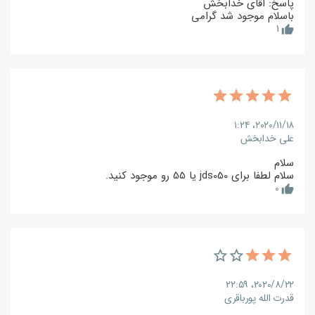
پاسخ: اقای خدابخش
باسلام موجود شد گرامی
1
thumb_up
۲۰۲۰/۱۱/۱۸،‏ ۱:۲۴
علی خدابخش
سلام
سلام لطفا برای jds050 یا 55 رو موجود کنید.
0
thumb_up
۲۰۲۰/۸/۲۲،‏ ۲۲:۵۹
قدرت الله پورباقری