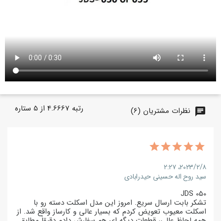
رتبه
4.6667
از
5
ستاره
نظرات مشتریان (6)
chat
۲۰۲۳/۲/۸،‏ ۲:۲۷
سید روح اله حسینی حیدرابادی
JDS 050
تشکر بابت ارسال سریع. امروز این مدل اسکلت دسته رو با
اسکلت معیوب تعویض کردم که بسیار عالی و کارساز واقع شد. از
همه لحاظ عالی، قطعات دیگه ای هم سفارش دادم دقیقاً مطابق