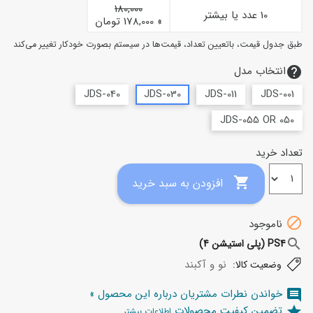
180,000
10 عدد یا بیشتر
» 178,000 تومان
طبق جدول قیمت، باتعیین تعداد، قیمت‌ها در سیستم بصورت خودکار تغییر می‌کند
انتخاب مدل
help
JDS-040
JDS-030
JDS-011
JDS-001
JDS-055 OR 050
تعداد خرید

افزودن به سبد خرید

ناموجود
search
PS4 (پلی استیشن 4)
نو و آکبند
وضعیت کالا:
خواندن نطرات مشتریان درباره این محصول »
comment
تضمین کیفیت محصولات
star
اطلاعات بیشتر