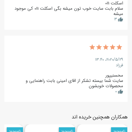
اسکلت 011
سلام بابت سایت خوب تون میشه بگی اسکلت 011 کی موجود
میشه
3
thumb_up
۲۰۲۰/۵/۲۹،‏ ۱۳:۴۰
فرزاد
محسنیپور
سایت شما بیسته تشکر از اقای امینی بابت راهنمایی و
محصولات خوبشون
0
thumb_up
همکاران همچنین خریده اند
ناموجود
ناموجود
ناموجود