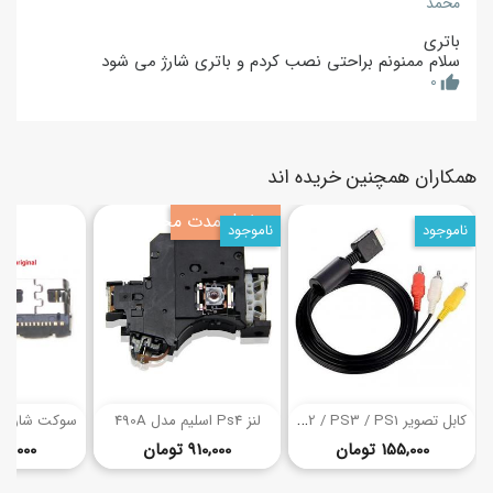
محمد
باتری
سلام ممنونم براحتی نصب کردم و باتری شارژ می شود
0
thumb_up
همکاران همچنین خریده اند
حراج! بمدت محدود
ناموجود
ناموجود
(2)
(2)
ک
ابل تصویر AV PS2 / PS3 / PS1
لنز Ps4 اسلیم مدل 490A
قیمت
قیمت
155,000 تومان
910,000 تومان
67,000 توما