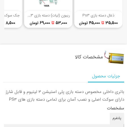
(6)
ر
یبون (لیات) دسته بازی Ps3
ذغال دسته بازی Ps3
جک سوکت شارژ
قیمت
قیمت
35,500
تا
45,000
53,000
تا
69,000
8,500
تا
تومان
تومان
مشخصات کالا
جزئیات محصول
باتری داخلی مخصوص دسته بازی پلی استیشن 3 لیتیوم و قابل شارژ.
دارای سوکت اصلی و نصب آسان برای تمامی دسته بازی های PS3
مشخصات
پلتفرم