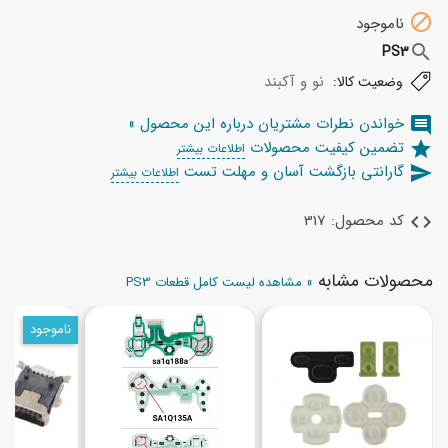

ناموجود
search
PS3
نو و آکبند
وضعیت کالا:
خواندن نطرات مشتریان درباره این محصول »
comment
تضمین کیفیت محصولات
star
اطلاعات بیشتر
گارانتی بازگشت آسان و مهلت تست
send
اطلاعات بیشتر
کد محصول: 317
code
محصولات مشابه
» مشاهده لیست کامل قطعات PS3
ناموجود