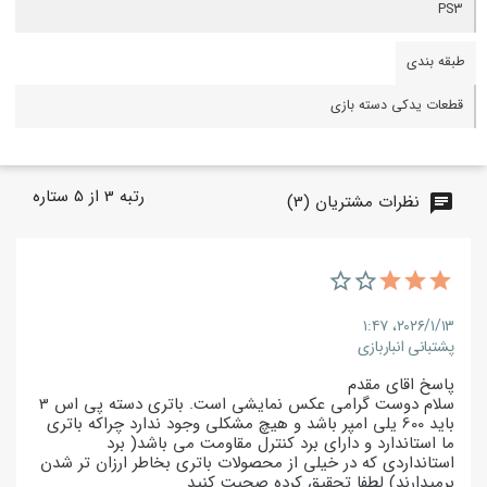
PS3
طبقه بندی
قطعات یدکی دسته بازی
رتبه
3
از
5
ستاره
نظرات مشتریان (3)
chat
۲۰۲۶/۱/۱۳،‏ ۱:۴۷
پشتبانی انباربازی
پاسخ اقای مقدم
سلام دوست گرامی عکس نمایشی است. باتری دسته پی اس 3
باید 600 یلی امپر باشد و هیچ مشکلی وجود ندارد چراکه باتری
ما استاندارد و دارای برد کنترل مقاومت می باشد( برد
استانداردی که در خیلی از محصولات باتری بخاطر ارزان تر شدن
برمیدارند) لطفا تحقیق کرده صحبت کنید