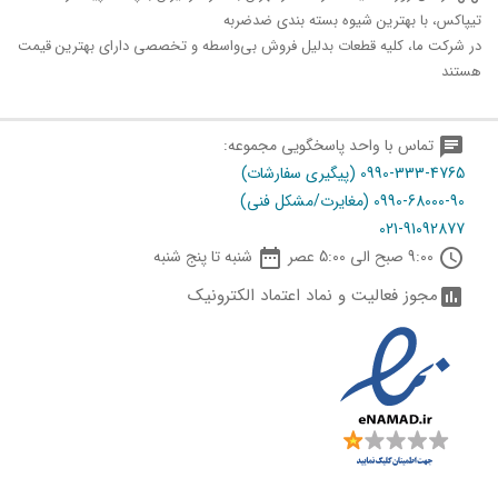
تیپاکس، با بهترین شیوه بسته بندی ضدضربه
در شرکت ما، کلیه قطعات بدلیل فروش بی‌واسطه و تخصصی دارای بهترین قیمت
هستند
chat
تماس با واحد پاسخگویی مجموعه:
0990-333-4765 (پیگیری سفارشات)
0990-68000-90 (مغایرت/مشکل فنی)
021-91092877

schedule
9:00 صبح الی 5:00 عصر
شنبه تا پنج شنبه
مجوز فعالیت و نماد اعتماد الکترونیک
assessment