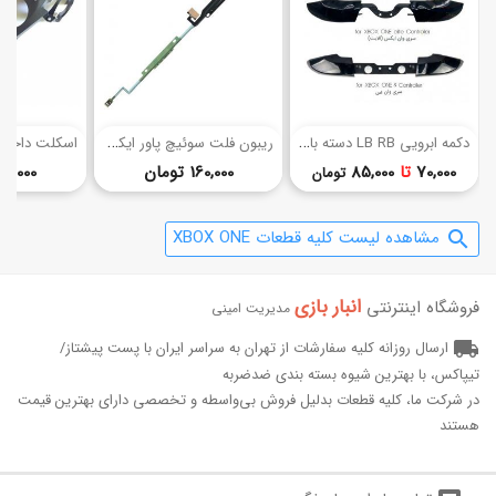
(2)
د
کمه ابرویی LB RB دسته بازی ایکس باکس وان
ر
یبون فلت سوئیچ پاور ایکس باکس وان
قیمت
قیمت
70,000
تا
85,000
160,000 تومان
120,000 توم
تومان
مشاهده لیست کلیه قطعات XBOX ONE
search
انبار بازی‌
فروشگاه اینترنتی
مدیریت امینی
local_shipping
ارسال روزانه کلیه سفارشات از تهران به سراسر ایران با پست پیشتاز/
تیپاکس، با بهترین شیوه بسته بندی ضدضربه
در شرکت ما، کلیه قطعات بدلیل فروش بی‌واسطه و تخصصی دارای بهترین قیمت
هستند