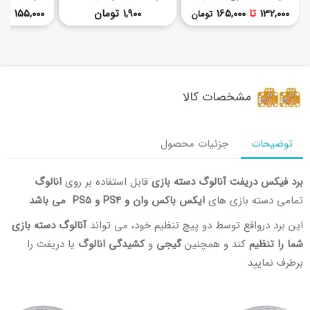
قیمت
قیمت
132,000
تا
165,000
1,900 تومان
155,000
تا
تومان
مشخصات کالا
توضیحات
جزئیات محصول
برد فیکس دریفت آنالوگ دسته بازی
قابل استفاده بر روی
انالوگ
تمامی دسته بازی های
ایکس باکس وان و PS4 و PS5 می باشد
این برد درواقع توسط دو پیچ تنظیم خود، می تواند
آنالوگ دسته بازی
شما را تنظیم
کند و همچنین
گیجی
و
کشیدگی انالوگ
یا دریفت را
برطرف نمایید