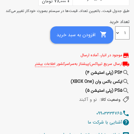
» 78,000 تومان
طبق جدول قیمت، باتعیین تعداد، قیمت‌ها در سیستم بصورت خودکار تغییر می‌کند
تعداد خرید

افزودن به سبد خرید
store
موجود در انبار، آماده ارسال
local_shipping
ارسال سریع تیپاکس/پیشتاز به‌سراسرکشور
اطلاعات بیشتر
search
PS4 (پلی استیشن 4)
search
ایکس باکس وان (XBOX One)
search
PS5 (پلی استیشن 5)
نو و آکبند
وضعیت کالا:
09903334765
telephone
آشنایی با شرکت ما
help