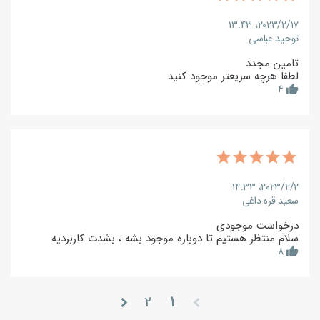
۲۰۲۳/۲/۱۷،‏ ۱۳:۴۳
توحید عباسی
تامین مجدد
لطفا هرچه سریعتر موجود کنید
4
thumb_up
۲۰۲۳/۲/۲،‏ ۱۴:۳۳
سعید قره داغی
درخواست موجودی
سلام منتظر هستیم تا دوباره موجود بشه ، بشدت کاربردیه
8
thumb_up
2
1
chevron_right
chevron_left