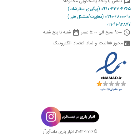
chat
تماس با واحد پاسخگویی مجموعه:
0990-333-4765 (پیگیری سفارشات)
0990-68000-90 (مغایرت/مشکل فنی)
021-91092877

schedule
9:00 صبح الی 5:00 عصر
شنبه تا پنج شنبه
مجوز فعالیت و نماد اعتماد الکترونیک
assessment
©2014-2026, انبار بازی دات‌‌آی‌آر