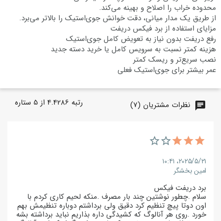
محدوده‌ خراب را اصلاح و بهینه می‌کند.
از طریق یک مدار میانی، دقت خوانش جوی‌استیک را بالاتر می‌برد.
مزایای استفاده از برد فیکس دریفت
رفع دریفت بدون نیاز به تعویض کامل جوی‌استیک
هزینه کمتر نسبت به سرویس کامل یا خرید دسته جدید
نصب سریع‌تر و ریسک کمتر
عمر بیشتر برای جوی‌استیک فعلی
رتبه
4.4286
از
5
ستاره
نظرات مشتریان (7)
chat
۲۰۲۵/۵/۲۱،‏ ۱۰:۴۱
امین بخشگر
برد دریفت فیکس
سلام .چطور نوشتین چند بار مصرف .منکه لحیم کاری کردم با
اون دوتا پیچ تنظیم کرد دقیق ولی برداشتم دوباره تنظیمش بهم
خورد .روی هر آنالوگ که کشیدگی داره بذاریم نباید برداشته بشه