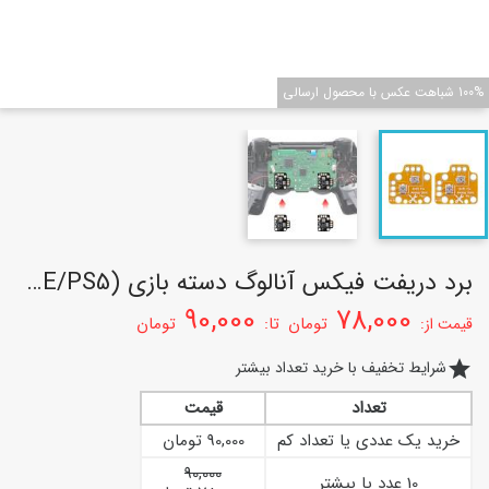
100% شباهت عکس با محصول ارسالی
برد دریفت فیکس آنالوگ دسته بازی (PS4/XBOX ONE/PS5)
90,000
78,000
تومان
تا:
تومان
قیمت از:
star
شرایط تخفیف با خرید تعداد بیشتر
تعداد
قیمت
خرید یک عددی یا تعداد کم
90,000 تومان
90,000
10 عدد یا بیشتر