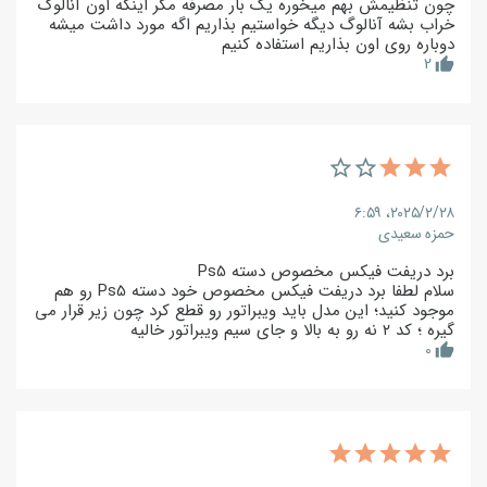
چون تنظیمش بهم میخوره یک بار مصرفه مگر اینکه اون آنالوگ
خراب بشه آنالوگ دیگه خواستیم بذاریم اگه مورد داشت میشه
دوباره روی اون بذاریم استفاده کنیم
2
thumb_up
۲۰۲۵/۲/۲۸،‏ ۶:۵۹
حمزه سعیدی
برد دریفت فیکس مخصوص دسته Ps5
سلام لطفا برد دریفت فیکس مخصوص خود دسته Ps5 رو هم
موجود کنید؛ این مدل باید ویبراتور رو قطع کرد چون زیر قرار می
گیره ؛ کد ۲ نه رو به بالا و جای سیم ویبراتور خالیه
0
thumb_up