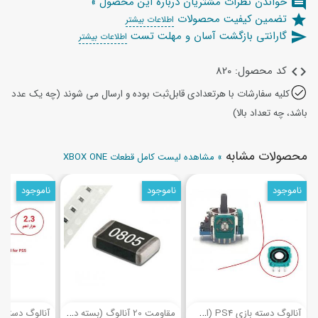
خواندن نطرات مشتریان درباره این محصول »
comment
تضمین کیفیت محصولات
star
اطلاعات بیشتر
گارانتی بازگشت آسان و مهلت تست
send
اطلاعات بیشتر
کد محصول: 820
code
کلیه سفارشات با هرتعدادی قابل‌ثبت بوده و ارسال می شوند (چه یک عدد
باشد، چه تعداد بالا)
محصولات مشابه
» مشاهده لیست کامل قطعات XBOX ONE
ناموجود
ناموجود
ناموجود
(5)
(29)
آ
نالوگ دسته بازی PS4 (اصلی)
م
قاومت 20 آنالوگ (بسته ده عددی) دسته بازی PS4