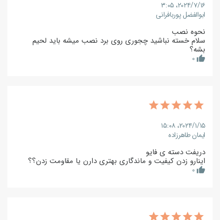
۲۰۲۴/۷/۱۶،‏ ۳:۰۵
ابوالفضل پوربافرانی
نحوه نصب
سلام خسته نباشید چجوری روی برد نصب میشه باید لحیم
بشه؟
0
thumb_up
۲۰۲۴/۱/۱۵،‏ ۱۵:۰۸
ایمان طاهرزاده
دریفت دسته ی فایو
اینارو زدن کیفیت و ماندگاری بهتری دارن یا مقاومت زدن؟؟
0
thumb_up