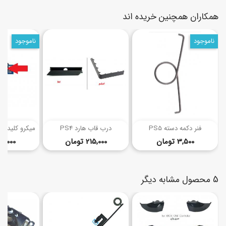
همکاران همچنین خریده اند
ناموجود
ناموجود
(2)
فنر دکمه دسته PS5
درب قاب هارد PS4
قیمت
قیمت
3,500 تومان
215,000 تومان
20,000 توما
5 محصول مشابه دیگر