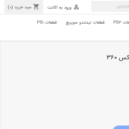
shopping_cart

سبد خرید
(0)
ورود به اکانت
ت PS3
قطعات نینتندو سوییچ
قطعات PS1
 360