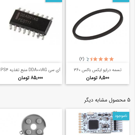
(2)
خرید سریع
خرید سریع
shopping_basket
shopping_basket
تسمه درایو ایکس باکس 360
آی سی DDA001AG منبع تغذیه PS4
قیمت
قیمت
8,500 تومان
85,000 تومان
5 محصول مشابه دیگر
ناموجود