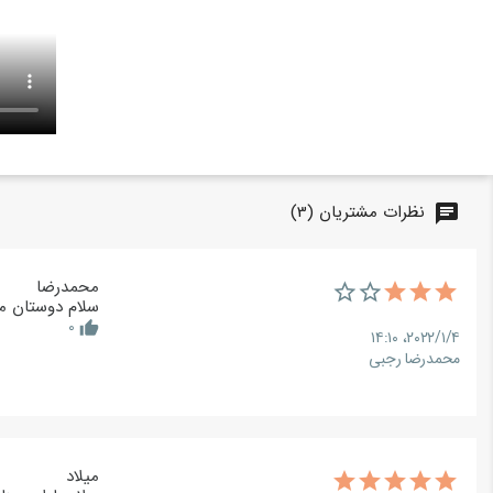
نظرات مشتریان (3)
chat
محمدرضا
سلام دوستان م
0
thumb_up
۲۰۲۲/۱/۴،‏ ۱۴:۱۰
محمدرضا رجبی
میلاد