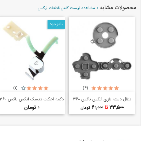
محصولات مشابه
» مشاهده لیست کامل قطعات ایکس...
ناموجود
(1)
(4)
خرید سریع
خرید سریع
shopping_basket
shopping_basket
ذغال دسته بازی ایکس باکس 360
دکمه اجکت دیسک ایکس باکس 360
قیمت
قیمت
33,500
تا
60,000
0 تومان
تومان