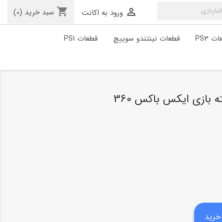
shopping_cart

سبد خرید
(0)
ورود به اکانت
ت PS3
قطعات نینتندو سوییچ
قطعات PS1