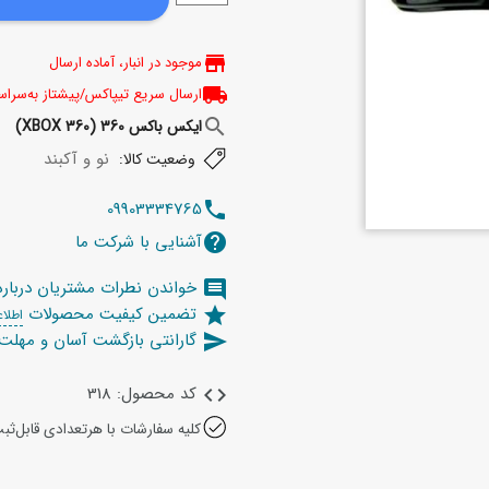
store
موجود در انبار، آماده ارسال
local_shipping
ارسال سریع تیپاکس/پیشتاز به‌سرا
search
ایکس باکس 360 (XBOX 360)
نو و آکبند
وضعیت کالا:
09903334765
telephone
آشنایی با شرکت ما
help
خواندن نطرات مشتریان دربار
comment
تضمین کیفیت محصولات
star
اطلاع
گارانتی بازگشت آسان و مهل
send
کد محصول: 318
code
کلیه سفارشات با هرتعدادی قابل‌ثب