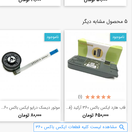
5 محصول مشابه دیگر
ناموجود
ناموجود
(1)
خرید سریع
خرید سریع
قاب هارد ایکس باکس 360 آرکید (فت)
موتور دیسک درایو ایکس باکس 360 اسلیم
shopping_basket
shopping_basket
قیمت
قیمت
650,000 تومان
80,000 تومان
مشاهده لیست کلیه قطعات ایکس باکس 360
search