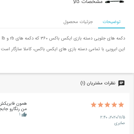
مشخصات کالا
توضیحات
جزئیات محصول
دکمه های جلویی دسته بازی ایکس باکس 360 که دکمه های rb و lb را شامل می شود
این ابرویی با تمامی دسته بازی های ایکس باکس، کاملا سازگار است
نظرات مشتریان (1)
chat
همون فابریکش
من رنگارو جاب
1
thumb_up
۲۰۲۰/۱۱/۵،‏ ۲:۴۰
صابری