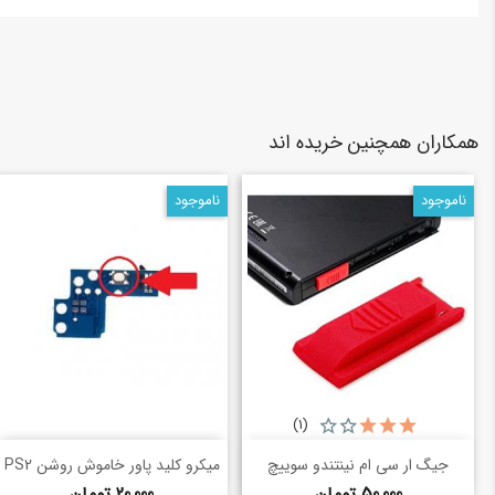
همکاران همچنین خریده اند
ناموجود
ناموجود
(1)
خرید سریع
خرید سریع
shopping_basket
shopping_basket
جیگ ار سی ام نینتندو سوییچ
میکرو کلید پاور خاموش روشن PS2
قیمت
قیمت
50,000 تومان
20,000 تومان