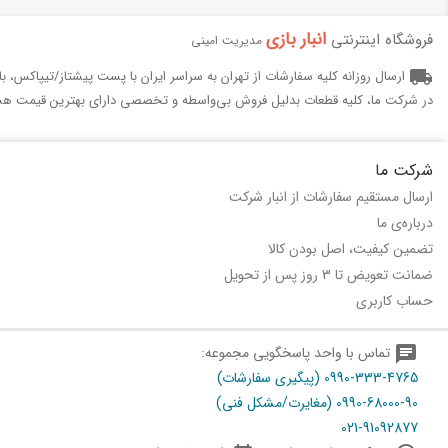
انبار بازی‌
فروشگاه اینترنتی
مدیریت امینی
local_shipping
ارسال روزانه کلیه سفارشات از تهران به سراسر ایران با پست پیشتاز/تیپاکس، 
در شرکت ما، کلیه قطعات بدلیل فروش بی‌واسطه و تخصصی دارای بهترین قیمت هس
شرکت ما
ارسال مستقیم سفارشات از انبار شرکت
درباره‌ی ما
تضمین کیفیت، اصل بودن کالا
ضمانت تعویض تا 3 روز پس از تحویل
حساب کاربری
chat
تماس با واحد پاسخگویی مجموعه:
0990-333-4765 (پیگیری سفارشات)
0990-68000-90 (مغایرت/مشکل فنی)
021-91092877