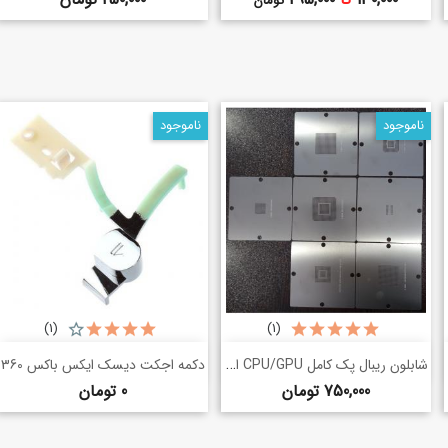
تومان
ناموجود
ناموجود
(1)
(1)
خرید سریع
خرید سریع
شابلون ریبال پک کامل CPU/GPU ایکس باکس 360
shopping_basket
shopping_basket
دکمه اجکت دیسک ایکس باکس 360
قیمت
قیمت
750,000 تومان
0 تومان