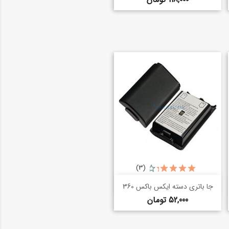
(3)
خرید سریع
shopping_basket
جا باتری دسته ایکس باکس 360
قیمت
52,000 تومان