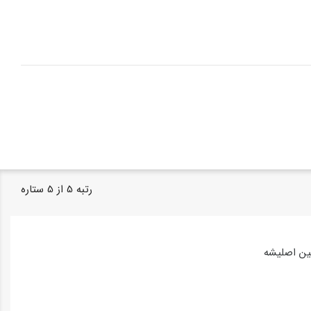
رتبه
5
از
5
ستاره
ین اصلیشه