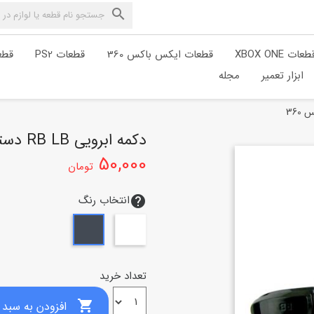

طعات XBOX ONE
قطعات ایکس باکس 360
قطعات PS2
قطعا
ابزار تعمیر
مجله
دکمه ابرویی RB LB دسته بازی ایکس باکس 360
50,000
تومان
انتخاب رنگ
help
سفید
مشکی
تعداد خرید

افزودن به سبد خرید