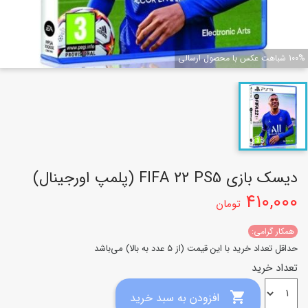
100% شباهت عکس با محصول ارسالی
دیسک بازی FIFA 22 PS5 (پلمپ اورجینال)
410,000
تومان
همکار گرامی:
حداقل تعداد خرید با این قیمت (از 5 عدد به بالا) می‌باشد
تعداد خرید

افزودن به سبد خرید