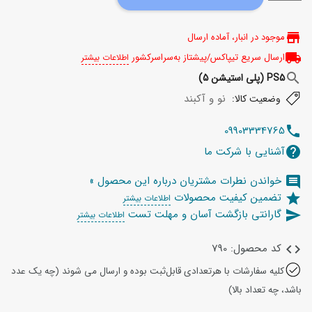
store
موجود در انبار، آماده ارسال
local_shipping
ارسال سریع تیپاکس/پیشتاز به‌سراسرکشور
اطلاعات بیشتر
search
PS5 (پلی استیشن 5)
نو و آکبند
وضعیت کالا:
09903334765
telephone
آشنایی با شرکت ما
help
خواندن نطرات مشتریان درباره این محصول »
comment
تضمین کیفیت محصولات
star
اطلاعات بیشتر
گارانتی بازگشت آسان و مهلت تست
send
اطلاعات بیشتر
کد محصول: 790
code
کلیه سفارشات با هرتعدادی قابل‌ثبت بوده و ارسال می شوند (چه یک عدد
باشد، چه تعداد بالا)