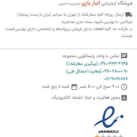
انبار بازی‌
فروشگاه اینترنتی
مدیریت امینی
local_shipping
ارسال روزانه کلیه سفارشات از تهران به سراسر ایران با پست پیشتاز/
تیپاکس، با بهترین شیوه بسته بندی ضدضربه
در شرکت ما، کلیه قطعات بدلیل فروش بی‌واسطه و تخصصی دارای بهترین قیمت
هستند
chat
تماس با واحد پاسخگویی مجموعه:
0990-333-4765 (پیگیری سفارشات)
0990-68000-90 (مغایرت/مشکل فنی)
021-91092877

schedule
9:00 صبح الی 5:00 عصر
شنبه تا پنج شنبه
مجوز فعالیت و نماد اعتماد الکترونیک
assessment