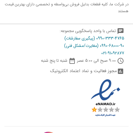
در شرکت ما، کلیه قطعات بدلیل فروش بی‌واسطه و تخصصی دارای بهترین قیمت
هستند
chat
تماس با واحد پاسخگویی مجموعه:
0990-333-4765 (پیگیری سفارشات)
0990-68000-90 (مغایرت/مشکل فنی)
021-91092877

schedule
9:00 صبح الی 5:00 عصر
شنبه تا پنج شنبه
مجوز فعالیت و نماد اعتماد الکترونیک
assessment