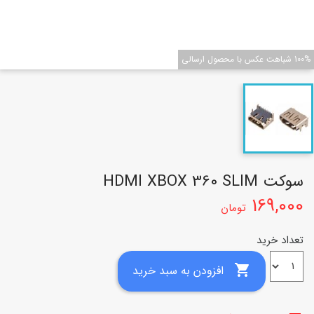
100% شباهت عکس با محصول ارسالی
سوکت HDMI XBOX 360 SLIM
169,000
تومان
تعداد خرید

افزودن به سبد خرید