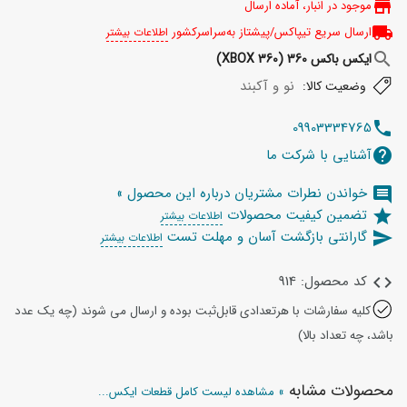
store
موجود در انبار، آماده ارسال
local_shipping
ارسال سریع تیپاکس/پیشتاز به‌سراسرکشور
اطلاعات بیشتر
search
ایکس باکس 360 (XBOX 360)
نو و آکبند
وضعیت کالا:
09903334765
telephone
آشنایی با شرکت ما
help
خواندن نطرات مشتریان درباره این محصول »
comment
تضمین کیفیت محصولات
star
اطلاعات بیشتر
گارانتی بازگشت آسان و مهلت تست
send
اطلاعات بیشتر
کد محصول: 914
code
کلیه سفارشات با هرتعدادی قابل‌ثبت بوده و ارسال می شوند (چه یک عدد
باشد، چه تعداد بالا)
محصولات مشابه
» مشاهده لیست کامل قطعات ایکس...