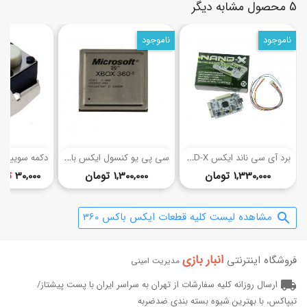
5 محصول مشابه دیگر
ناموجود
ناموجود
(1)
ب
رد آی سی ناند ایکس NAND-X ایکس باکس 360
س
ی پی یو کنسول ایکس باکس 360
قیمت
قیمت
1,330,000 تومان
1,300,000 تومان
30,000
تا
0
مشاهده لیست کلیه قطعات ایکس باکس 360
search
انبار بازی‌
فروشگاه اینترنتی
مدیریت امینی
local_shipping
ارسال روزانه کلیه سفارشات از تهران به سراسر ایران با پست پیشتاز/
تیپاکس، با بهترین شیوه بسته بندی ضدضربه