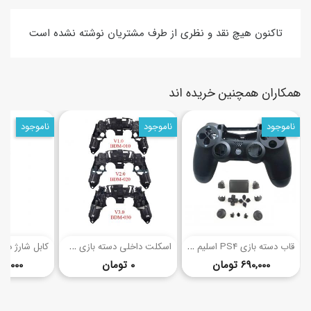
تاکنون هیچ نقد و نظری از طرف مشتریان نوشته نشده است
همکاران همچنین خریده اند
ناموجود
ناموجود
ناموجود
(3)
ق
اب دسته بازی PS4 اسلیم پرو(050 / 055)
ا
سکلت داخلی دسته بازی PS5 (ورژن 1، 2، 3، 4)
قیمت
قیمت
690,000 تومان
0 تومان
120,000 توم