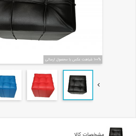
100% شباهت عکس با محصول ارسالی

مشخصات کالا