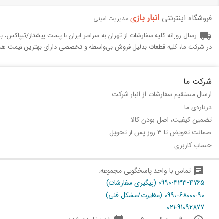
انبار بازی‌
فروشگاه اینترنتی
مدیریت امینی
local_shipping
ارسال روزانه کلیه سفارشات از تهران به سراسر ایران با پست پیشتاز/تیپاکس، 
در شرکت ما، کلیه قطعات بدلیل فروش بی‌واسطه و تخصصی دارای بهترین قیمت هس
شرکت ما
ارسال مستقیم سفارشات از انبار شرکت
درباره‌ی ما
تضمین کیفیت، اصل بودن کالا
ضمانت تعویض تا 3 روز پس از تحویل
حساب کاربری
chat
تماس با واحد پاسخگویی مجموعه:
0990-333-4765 (پیگیری سفارشات)
0990-68000-90 (مغایرت/مشکل فنی)
021-91092877