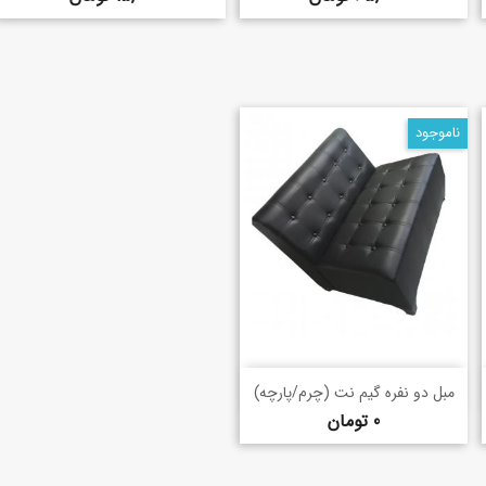
ناموجود
خرید سریع
shopping_basket
مبل دو نفره گیم نت (چرم/پارچه)
قیمت
0 تومان