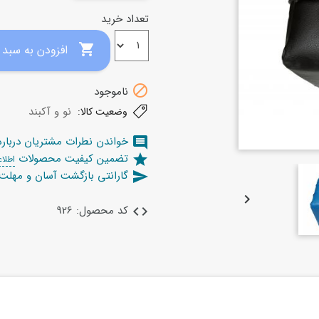
تعداد خرید

افزودن به سبد خرید

ناموجود
نو و آکبند
وضعیت کالا:
خواندن نطرات مشتریان دربار
comment
تضمین کیفیت محصولات
star
اطلاع
گارانتی بازگشت آسان و مهل
send

کد محصول: 926
code