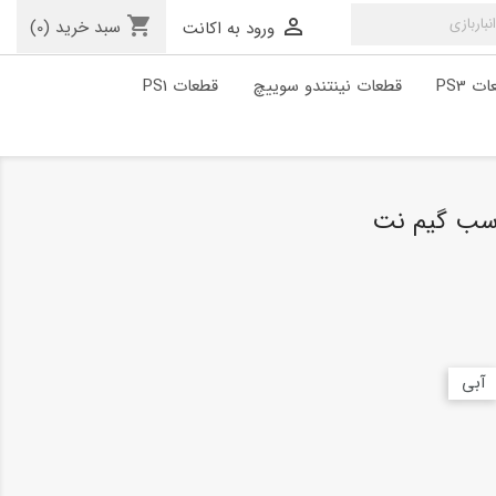
shopping_cart

سبد خرید
(0)
ورود به اکانت
ت PS3
قطعات نینتندو سوییچ
قطعات PS1
اسب گیم نت
آبی