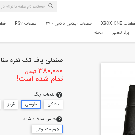

طعات XBOX ONE
قطعات ایکس باکس 360
قطعات PS2
قطعا
ابزار تعمیر
مجله
صندلی پاف تک نفره من
380,000
تومان
تمام شده است!
انتخاب رنگ
help
مشکی
طوسی
قرمز
جنس ساخته شده
help
چرم مصنوعی