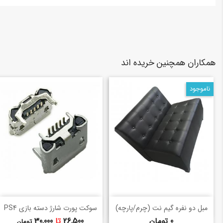
همکاران همچنین خریده اند
ناموجود
خرید سریع
خرید سریع
shopping_basket
shopping_basket
مبل دو نفره گیم نت (چرم/پارچه)
سوکت پورت شارژ دسته بازی PS4
قیمت
قیمت
0 تومان
26,500
تا
30,000
تومان