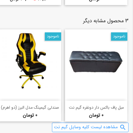
3 محصول مشابه دیگر
ناموجود
ناموجود
خرید سریع
خرید سریع
shopping_basket
shopping_basket
مبل پاف باکس دار دونفره گیم نت
صندلی گیمینگ مدل البرز (دو اهرم)
قیمت
قیمت
0 تومان
0 تومان
مشاهده لیست کلیه وسایل گیم نت
search