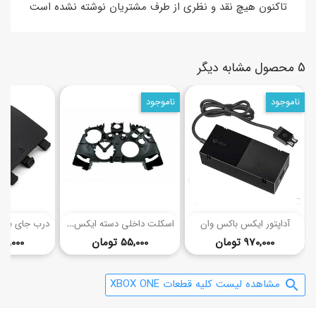
تاکنون هیچ نقد و نظری از طرف مشتریان نوشته نشده است
5 محصول مشابه دیگر
ناموجود
ناموجود
ا
سکلت داخلی دسته ایکس باکس وان
آداپتور ایکس باکس وان
قیمت
قیمت
970,000 تومان
55,000 تومان
35,000 توما
مشاهده لیست کلیه قطعات XBOX ONE
search