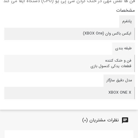
فن ها نقش مهی در خنک کردن سی پی یو (CPU) دستگاه ایفا می کند
مشخصات
پلتفرم
ایکس باکس وان (XBOX One)
طبقه بندی
فن و خنک کننده
قطعات یدکی کنسول بازی
مدل دقیق سازگار
XBOX ONE X
نظرات مشتریان (0)
chat