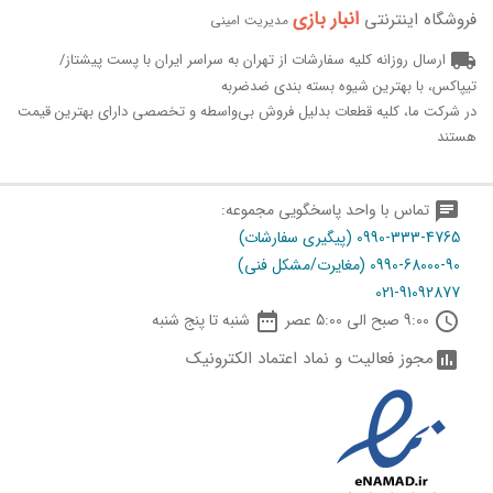
انبار بازی‌
فروشگاه اینترنتی
مدیریت امینی
local_shipping
ارسال روزانه کلیه سفارشات از تهران به سراسر ایران با پست پیشتاز/
تیپاکس، با بهترین شیوه بسته بندی ضدضربه
در شرکت ما، کلیه قطعات بدلیل فروش بی‌واسطه و تخصصی دارای بهترین قیمت
هستند
chat
تماس با واحد پاسخگویی مجموعه:
0990-333-4765 (پیگیری سفارشات)
0990-68000-90 (مغایرت/مشکل فنی)
021-91092877

schedule
9:00 صبح الی 5:00 عصر
شنبه تا پنج شنبه
مجوز فعالیت و نماد اعتماد الکترونیک
assessment