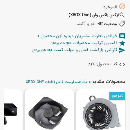

ناموجود
search
ایکس باکس وان (XBOX One)
نو و آکبند
وضعیت کالا:
خواندن نطرات مشتریان درباره این محصول »
comment
تضمین کیفیت محصولات
star
اطلاعات بیشتر
گارانتی بازگشت آسان و مهلت تست
send
اطلاعات بیشتر
کد محصول: 817
code
محصولات مشابه
» مشاهده لیست کامل قطعات XBOX ONE
ناموجود