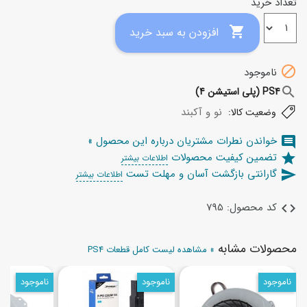
تعداد خرید

افزودن به سبد خرید

ناموجود
search
PS4 (پلی استیشن 4)
نو و آکبند
وضعیت کالا:
خواندن نطرات مشتریان درباره این محصول »
comment
تضمین کیفیت محصولات
star
اطلاعات بیشتر
گارانتی بازگشت آسان و مهلت تست
send
اطلاعات بیشتر
کد محصول: 795
code
محصولات مشابه
» مشاهده لیست کامل قطعات PS4
ناموجود
ناموجود
ناموجود