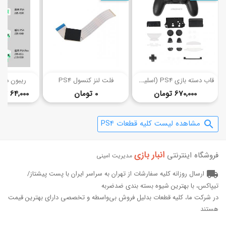
(11)
ق
اب دسته بازی PS4 (اسلیم 040)
فلت لنز کنسول PS4
ریبون دسته 
قیمت
قیمت
670,000 تومان
0 تومان
64,000
تا
مشاهده لیست کلیه قطعات PS4
search
انبار بازی‌
فروشگاه اینترنتی
مدیریت امینی
local_shipping
ارسال روزانه کلیه سفارشات از تهران به سراسر ایران با پست پیشتاز/
تیپاکس، با بهترین شیوه بسته بندی ضدضربه
در شرکت ما، کلیه قطعات بدلیل فروش بی‌واسطه و تخصصی دارای بهترین قیمت
هستند