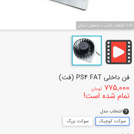
100% شباهت عکس با محصول ارسالی
فن داخلی PS4 FAT (فت)
775,000
تومان
تمام شده است!
انتخاب مدل
help
سوکت کوچیک
سوکت بزرگ