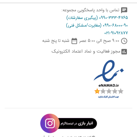
chat
تماس با واحد پاسخگویی مجموعه:
0990-333-4765 (پیگیری سفارشات)
0990-68000-90 (مغایرت/مشکل فنی)
021-91092877

schedule
9:00 صبح الی 5:00 عصر
شنبه تا پنج شنبه
مجوز فعالیت و نماد اعتماد الکترونیک
assessment