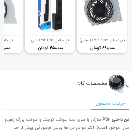
(1)
(3)
فن داخلی PS4 Slim (اسلیم)
فن جانبی Ps4 Pro دابی
فن داخلی  Pro
قیمت
قیمت
690,000 تومان
450,000 تومان
620,000 توم
مشخصات کالا
جزئیات محصول
فن داخلی PS4
سازگار با سری فت سوکت کوچک و سوکت بزرگ (هردو
مدل موجود است)، اکثر مواقع فن ها بدلیل فرسودگی بیش از حد