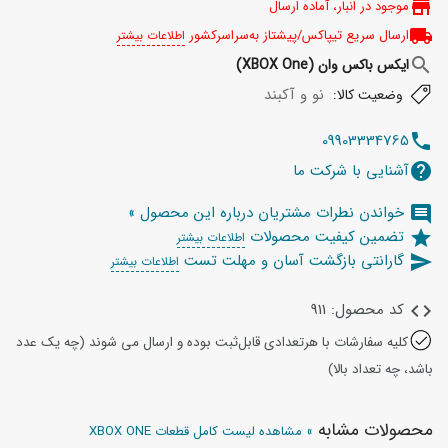
store
موجود در انبار، آماده ارسال
local_shipping
ارسال سریع تیپاکس/پیشتاز به‌سراسرکشور
اطلاعات بیشتر
search
ایکس باکس وان (XBOX One)
نو و آکبند
وضعیت کالا:
09903334765
telephone
آشنایی با شرکت ما
help
خواندن نطرات مشتریان درباره این محصول »
comment
تضمین کیفیت محصولات
star
اطلاعات بیشتر
گارانتی بازگشت آسان و مهلت تست
send
اطلاعات بیشتر
کد محصول: 911
code
کلیه سفارشات با هرتعدادی قابل‌ثبت بوده و ارسال می شوند (چه یک عدد
باشد، چه تعداد بالا)
محصولات مشابه
» مشاهده لیست کامل قطعات XBOX ONE