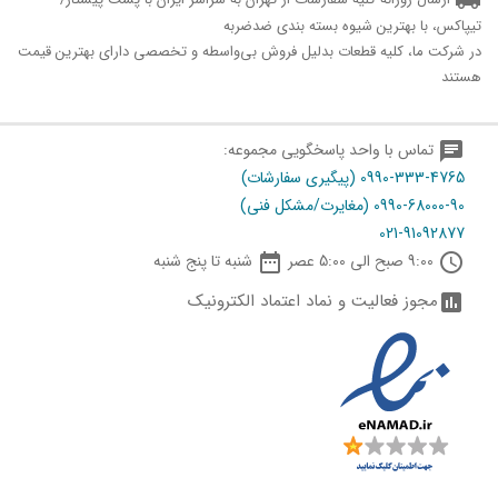
تیپاکس، با بهترین شیوه بسته بندی ضدضربه
در شرکت ما، کلیه قطعات بدلیل فروش بی‌واسطه و تخصصی دارای بهترین قیمت
هستند
chat
تماس با واحد پاسخگویی مجموعه:
0990-333-4765 (پیگیری سفارشات)
0990-68000-90 (مغایرت/مشکل فنی)
021-91092877

schedule
9:00 صبح الی 5:00 عصر
شنبه تا پنج شنبه
مجوز فعالیت و نماد اعتماد الکترونیک
assessment