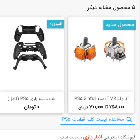
5 محصول مشابه دیگر
محصول جدید
ناموجود
خرید سریع
خرید سریع
shopping_basket
shopping_basket
آنالوگ TMRدسته PS5 Ginfull
قاب دسته بازی PS5 (کامل)
قیمت
قیمت
258,000
تا
300,000
0 تومان
تومان
مشاهده لیست کلیه قطعات PS5
search
انبار بازی‌
فروشگاه اینترنتی
مدیریت امینی