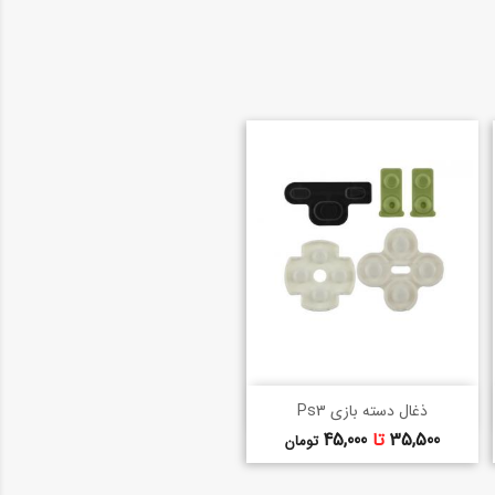
خرید سریع
shopping_basket
ذغال دسته بازی Ps3
قیمت
35,500
تا
45,000
تومان