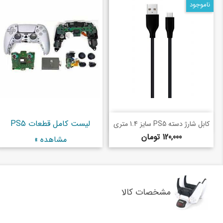
ناموجود
خرید سریع
لیست کامل قطعات PS5
shopping_basket
کابل شارژ دسته PS5 سایز 1.4 متری
قیمت
120,000 تومان
مشاهده »
مشخصات کالا