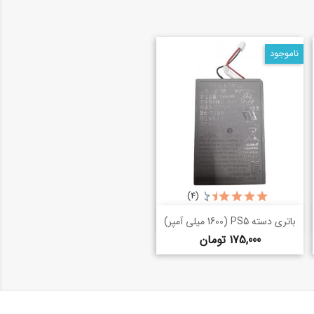
ناموجود
(4)
خرید سریع
shopping_basket
باتری دسته PS5 (1600 میلی آمپر)
قیمت
175,000 تومان