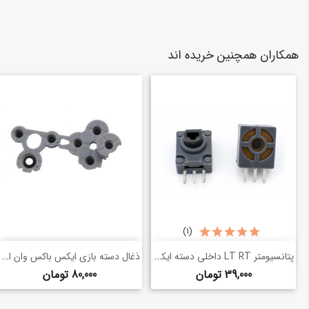
همکاران همچنین خریده اند
(1)
خرید سریع
خرید سریع
پتانسیومتر LT RT داخلی دسته ایکس باکس 360
ذغال دسته بازی ایکس باکس وان ایکس / وان
shopping_basket
shopping_basket
قیمت
قیمت
39,000 تومان
80,000 تومان