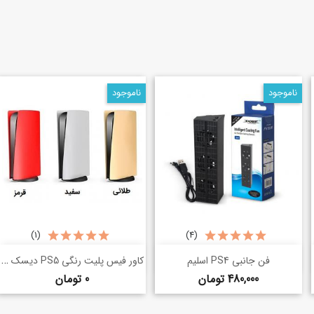
ناموجود
ناموجود
(1)
(4)
خرید سریع
خرید سریع
کاور فیس پلیت رنگی PS5 دیسک خور
shopping_basket
shopping_basket
فن جانبی PS4 اسلیم
قیمت
قیمت
480,000 تومان
0 تومان