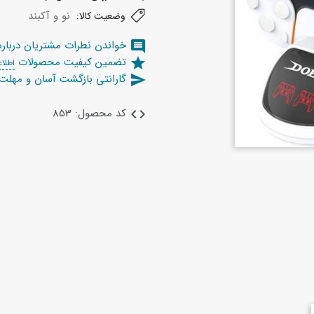
نو و آکبند
وضعیت کالا:
خواندن نطرات مشتریان دربار
comment
تضمین کیفیت محصولات
star
اطلاع
گارانتی بازگشت آسان و مهل
send
کد محصول: 853
code