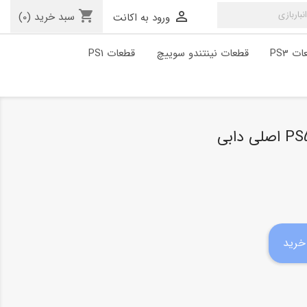
shopping_cart

سبد خرید
(0)
ورود به اکانت
ت PS3
قطعات نینتندو سوییچ
قطعات PS1