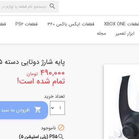

طعات XBOX ONE
قطعات ایکس باکس 360
قطعات PS2
قطعا
ابزار تعمیر
مجله
پایه شارژ دوتایی دسته PS5 اصلی دابی
490,000
تومان
تمام شده است!
تعداد خرید

افزودن به سبد خرید

ناموجود
search
PS5 (پلی استیشن 5)