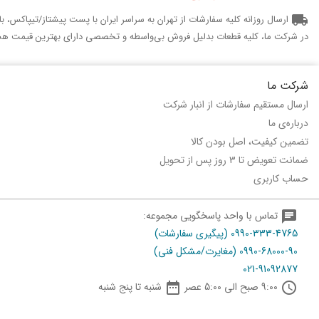
local_shipping
ارسال روزانه کلیه سفارشات از تهران به سراسر ایران با پست پیشتاز/تیپاکس، 
در شرکت ما، کلیه قطعات بدلیل فروش بی‌واسطه و تخصصی دارای بهترین قیمت هس
شرکت ما
ارسال مستقیم سفارشات از انبار شرکت
درباره‌ی ما
تضمین کیفیت، اصل بودن کالا
ضمانت تعویض تا 3 روز پس از تحویل
حساب کاربری
chat
تماس با واحد پاسخگویی مجموعه:
0990-333-4765 (پیگیری سفارشات)
0990-68000-90 (مغایرت/مشکل فنی)
021-91092877

schedule
9:00 صبح الی 5:00 عصر
شنبه تا پنج شنبه