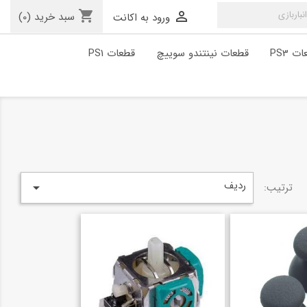
shopping_cart

سبد خرید
(0)
ورود به اکانت
ت PS3
قطعات نینتندو سوییچ
قطعات PS1
ردیف
ترتیب:
