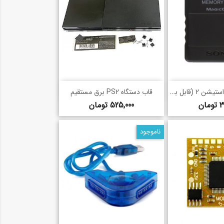
د سریع
خرید سریع
مموری کارت پلی استیشن 2 (قابل بوت)
shopping_basket
قاب دستگاه PS2 برق مستقیم
قیمت
قیمت
ان
525,000 تومان
ناموجود