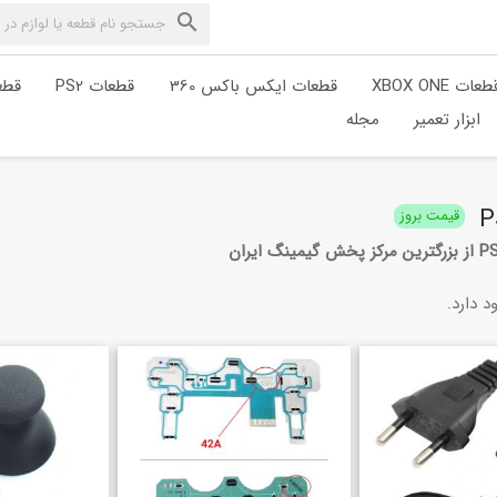

طعات XBOX ONE
قطعات ایکس باکس 360
قطعات PS2
قطعا
ابزار تعمیر
مجله
قیمت بروز