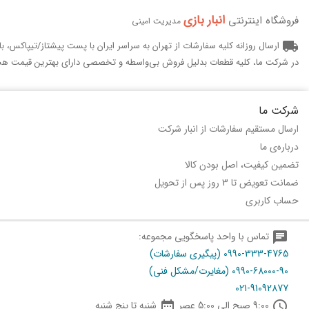
انبار بازی‌
فروشگاه اینترنتی
مدیریت امینی
local_shipping
ارسال روزانه کلیه سفارشات از تهران به سراسر ایران با پست پیشتاز/تیپاکس، 
در شرکت ما، کلیه قطعات بدلیل فروش بی‌واسطه و تخصصی دارای بهترین قیمت هس
شرکت ما
ارسال مستقیم سفارشات از انبار شرکت
درباره‌ی ما
تضمین کیفیت، اصل بودن کالا
ضمانت تعویض تا 3 روز پس از تحویل
حساب کاربری
chat
تماس با واحد پاسخگویی مجموعه:
0990-333-4765 (پیگیری سفارشات)
0990-68000-90 (مغایرت/مشکل فنی)
021-91092877

schedule
9:00 صبح الی 5:00 عصر
شنبه تا پنج شنبه