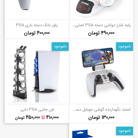
پ
ایه شارژ دوتایی دسته PS5 اصلی دابی
پاور بانک دسته بازی PS5
قیمت
قیمت
490,000 تومان
400,000 تومان
ناموجود
ناموجود
ا
ستند نگهدارنده گوشی موبایل دسته PS5
فن جانبی PS5 دابی
قیمت
قیمت
130,000 تومان
410,000
تا
450,000
تومان
ناموجود