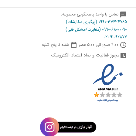
chat
تماس با واحد پاسخگویی مجموعه:
0990-333-4765 (پیگیری سفارشات)
0990-68000-90 (مغایرت/مشکل فنی)
021-91092877

schedule
9:00 صبح الی 5:00 عصر
شنبه تا پنج شنبه
مجوز فعالیت و نماد اعتماد الکترونیک
assessment