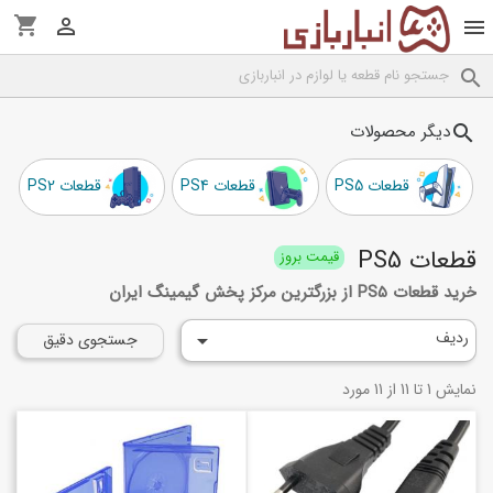
shopping_cart



دیگر محصولات
search
قطعات PS5
قطعات PS4
قطعات PS2
قطعات PS5
قیمت بروز
خرید قطعات PS5 از بزرگترین مرکز پخش گیمینگ ایران
ردیف

جستجوی دقیق
نمایش 1 تا 11 از 11 مورد