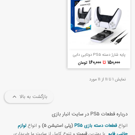
پایه شارژ دسته PS5 دوتایی دابی
قیمت
150,000
تا
160,000
تومان
نمایش 1 تا 11 از 11 مورد
بازگشت به بالا

درباره قطعات PS5 در سایت انبار بازی
انواع
قطعات دسته بازی PS5
(پلی استیشن 5)
و انواع
لوازم
جانبی فایو
با بهترین
قیمت
و تنوع کامل از سایت ما خریداری