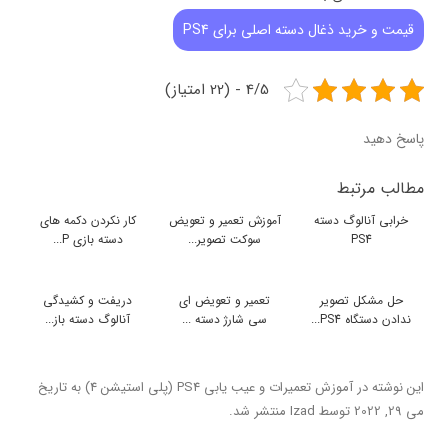
قیمت و خرید ذغال دسته اصلی برای PS4
4/5 - (22 امتیاز)
پاسخ دهید
مطالب مرتبط
خرابی آنالوگ دسته
آموزش تعمیر و تعویض
کار نکردن دکمه های
PS4
سوکت تصویر...
دسته بازی P...
حل مشکل تصویر
تعمیر و تعویض ای
دریفت و کشیدگی
ندادن دستگاه PS4...
سی شارژ دسته ...
آنالوگ دسته باز...
این نوشته در
آموزش تعمیرات و عیب یابی PS4 (پلی استیشن 4)
به تاریخ
می 29, 2022
توسط
Izad
منتشر شد.