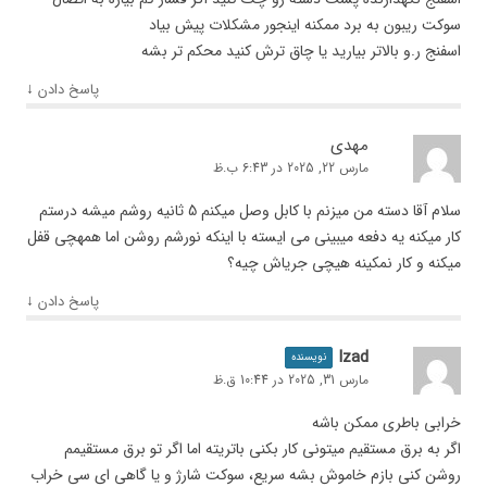
سوکت ریبون به برد ممکنه اینجور مشکلات پیش بیاد
اسفنج ر.و بالاتر بیارید یا چاق ترش کنید محکم تر بشه
↓
پاسخ دادن
مهدی
مارس 22, 2025 در 6:43 ب.ظ
سلام آقا دسته من میزنم با کابل وصل میکنم 5 ثانیه روشم میشه درستم
کار میکنه یه دفعه میبینی می ایسته با اینکه نورشم روشن اما همهچی قفل
میکنه و کار نمکینه هیچی جریاش چیه؟
↓
پاسخ دادن
Izad
نویسنده
مارس 31, 2025 در 10:44 ق.ظ
خرابی باطری ممکن باشه
اگر به برق مستقیم میتونی کار بکنی باتریته اما اگر تو برق مستقیمم
روشن کنی بازم خاموش بشه سریع، سوکت شارژ و یا گاهی ای سی خراب