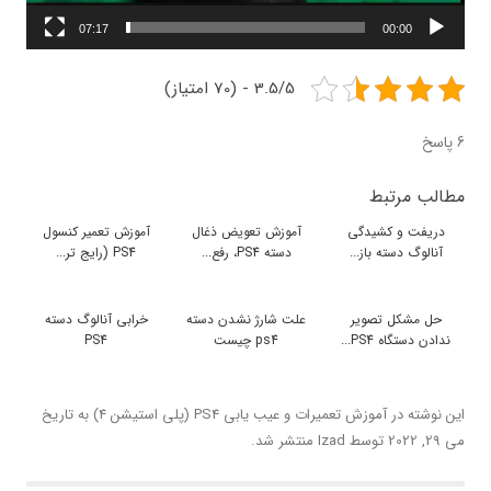
07:17
00:00
3.5/5 - (70 امتیاز)
6 پاسخ
مطالب مرتبط
دریفت و کشیدگی
آموزش تعویض ذغال
آموزش تعمیر کنسول
آنالوگ دسته باز...
دسته PS4، رفع...
PS4 (رایج تر...
حل مشکل تصویر
علت شارژ نشدن دسته
خرابی آنالوگ دسته
ندادن دستگاه PS4...
ps4 چیست
PS4
این نوشته در
آموزش تعمیرات و عیب یابی PS4 (پلی استیشن 4)
به تاریخ
می 29, 2022
توسط
Izad
منتشر شد.