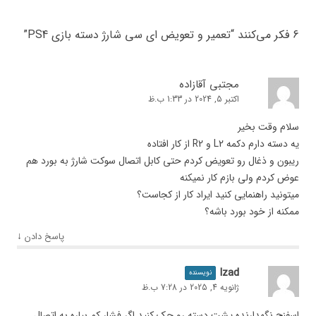
6 فکر می‌کنند “
تعمیر و تعویض ای سی شارژ دسته بازی PS4
”
مجتبی آقازاده
اکتبر 5, 2024 در 1:33 ب.ظ
سلام وقت بخیر
یه دسته دارم دکمه L2 و R2 از کار افتاده
ریبون و ذغال رو تعویض کردم حتی کابل اتصال سوکت شارژ به بورد هم
عوض کردم ولی بازم کار نمیکنه
میتونید راهنمایی کنید ایراد کار از کجاست؟
ممکنه از خود بورد باشه؟
↓
پاسخ دادن
Izad
نویسنده
ژانویه 4, 2025 در 7:28 ب.ظ
اسفنج نگهدارنده پشت دسته رو چک کنید اگر فشار کم بیاره به اتصال