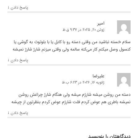
↓
پاسخ دادن
امیر
ژوئن 20, 2025 در 9:37 ق.ظ
سلام خسته نباشید من وقتی دسته رو با کابل یا با بلوتوث به گوشی یا
کنسول وصل میکنم کار می‌کنه سالمه ولی وقتی میزنم شارژ شارژ نمیشه
↓
پاسخ دادن
علیرضا
ژانویه 16, 2026 در 6:23 ب.ظ
دسته من روشن میشه شارژم میشه ولی هنگام شارژ چراغش روشن
نمیشه باطری هم عوض کردم فلت شارژم عوض کردم بنظرتون از چیشه
↓
پاسخ دادن
دیدگاهتان را بنویسید