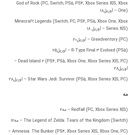
God of Rock (PC, Switch, PS5, PS4, Xbox Series X|S, Xbox
One) – آوریل18
Minecraft Legends (Switch, PC, PS4, PS5, Xbox One, Xbox
Series X|S) – آوریل 18
Greedventory (PC) – آوریل20
R-Type Final 3 Evolved (PS5) – آوریل25
Dead Island 2 (PS4, PS5, Xbox One, Xbox Series X|S, PC) –
آوریل28
Star Wars Jedi: Survivor (PS5, Xbox Series X|S, PC) – آوریل28
مه
Redfall (PC, Xbox Series X|S) – مه2
The Legend of Zelda: Tears of the Kingdom (Switch) – مه12
Amnesia: The Bunker (PS4, Xbox Series X|S, Xbox One, PC) –