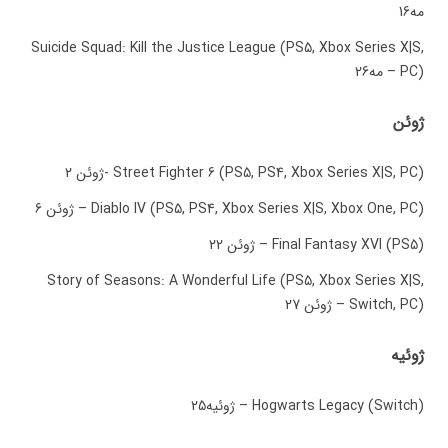
مه16
Suicide Squad: Kill the Justice League (PS5, Xbox Series X|S,
PC) – مه26
ژوئن
Street Fighter 6 (PS5, PS4, Xbox Series X|S, PC) -ژوئن 2
Diablo IV (PS5, PS4, Xbox Series X|S, Xbox One, PC) – ژوئن 6
Final Fantasy XVI (PS5) – ژوئن 22
Story of Seasons: A Wonderful Life (PS5, Xbox Series X|S,
Switch, PC) – ژوئن 27
ژوئیه
Hogwarts Legacy (Switch) – ژوئیه25