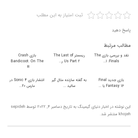
ثبت امتیاز به این مطلب
پاسخ دهید
مطالب مرتبط
نقد و بررسی بازی The
ریمستر The Last of
بازی Crash
Finals: ا...
Us Part 2 ر...
Bandicoot: On The
R...
بازی جدید Final
به گفته سازنده متال گیر
انتشار بازی Sonic 4 در
Fantasy 16 با ...
سالید ...
مارس 20...
این نوشته در
اخبار دنیای گیمینگ
به تاریخ
دسامبر 4, 2022
توسط
sepideh
khojeh
منتشر شد.