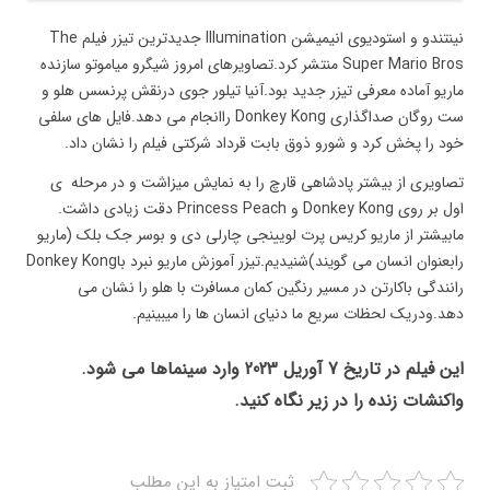
نینتندو و استودیوی انیمیشن lllumination جدیدترین تیزر فیلم The
Super Mario Bros منتشر کرد.تصاویرهای امروز شیگرو میاموتو سازنده
ماریو آماده معرفی تیزر جدید بود.آنیا تیلور جوی درنقش پرنسس هلو و
ست روگان صداگذاری Donkey Kong راانجام می دهد.فایل های سلفی
خود را پخش کرد و شورو ذوق بابت قرداد شرکتی فیلم را نشان داد.
تصاویری از بیشتر پادشاهی قارچ را به نمایش میزاشت و در مرحله ی
اول بر روی Donkey Kong و Princess Peach دقت زیادی داشت.
مابیشتر از ماریو کریس پرت لویینجی چارلی دی و بوسر جک بلک (ماریو
رابعنوان انسان می گویند)شنیدیم.تیزر آموزش ماریو نبرد باDonkey Kong
رانندگی باکارتن در مسیر رنگین کمان مسافرت با هلو را نشان می
دهد.ودریک لحظات سریع ما دنیای انسان ها را میبینیم.
این فیلم در تاریخ 7 آوریل 2023 وارد سینماها می شود.
واکنشات زنده را در زیر نگاه کنید.
ثبت امتیاز به این مطلب