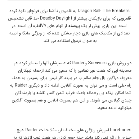
Dragon Ball: The Breakers به قلمروی ناآشنا برای فرنچایز نفوذ کرده
قلمرویی که برای بازیکنان بیشتر از Deadby Daylight حد قابل تشخیص
است. این بازی بیش از یک پیوسته از الهام های IV7نفره آن است. در
تعدادی از مکانیک های بازی دچار مشکل شده که از ویژگی مانگا و انیمه
به عنوان فرمول استفاده می کند.
دو روش بازی Survivors وRaider که عنصرشان آنها را متمایز کرده هر
مسابقه ایی که هفت غیر نظامی را که سعی می کند ازحمله تبهکاران
معروف دراگون بال جام سالم ب در ببرند.کار تیمی برای رسیدن به هدف
راه حلی است و می توان به صورت آفلاین ادامه داد و دیگری Raider به
شما امکان اینکه بی رحمانه باعث خراب شدن کامل نقشه یا بازمندگان
چیدن گیلاس می شوند. و این هم بصورت آنلاین و هم بصورت آفلاین
میتوانید ادامه دهید.
barebones آموزش ویژگی های مختلف آن مثلا حالت Raider هیچ
چیزی را ارائه نمی کند مانند حقه جمع کردن هر هفت توپ اژدها که به